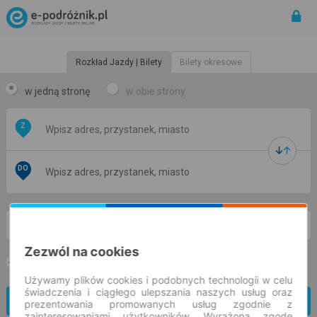
Rozkład Jazdy | Bilety
Bilety okresowe
w jedną stronę
w obie strony
Z
DO
nd. 9 sie.
-- : --
Zezwól na cookies
Preferuj bez przesiadek
Tylko bilet online
Używamy plików cookies i podobnych technologii w celu
świadczenia i ciągłego ulepszania naszych usług oraz
Znajdź połączenie
prezentowania promowanych usług zgodnie z
zainteresowaniami użytkowników. Wyrażoną zgodę