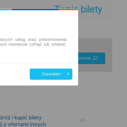
Twoje bilety
aszych usług oraz prezentowania
ym momencie cofnąć lub zmienić.
Preferuj bez
Znajdź połączenie
przesiadek
Tylko bilet online
Zezwalam
óż i kupić bilety
 z ofertami innych