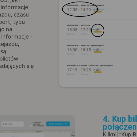
 informacje
azdu, czasu
port, typu
ąc na
informacje -
zejazdu,
 są
biletów
adających się
4. Kup bi
połączen
Kliknij “Kup 