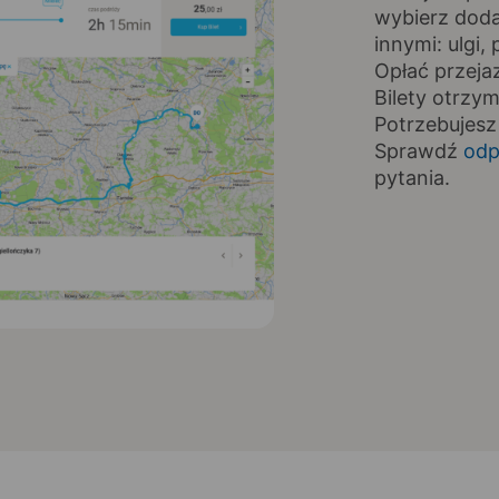
wybierz doda
innymi: ulgi
Opłać przeja
Bilety otrzy
Potrzebujesz
Sprawdź
odp
pytania.