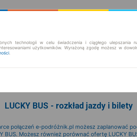
Rozkład Jazdy | Bilety
Bilety okresowe
nych technologii w celu świadczenia i ciągłego ulepszania n
interesowaniami użytkowników. Wyrażoną zgodę możesz w dowoln
ności
.
pt. 7 sie.
-- : --
LUCKY BUS - rozkład jazdy i bilety
rce połączeń e-podróżnik.pl możesz zaplanować podr
 BUS. Możesz również porównać ofertę LUCKY BUS