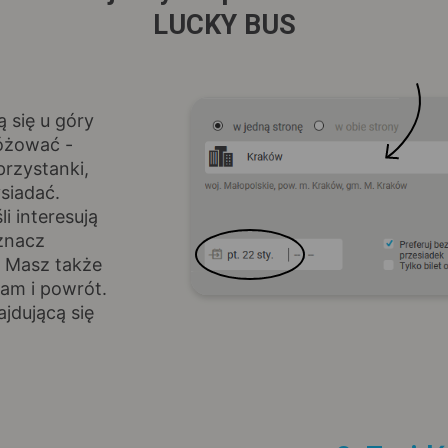
LUCKY BUS
ą się u góry
różować -
rzystanki,
siadać.
i interesują
znacz
. Masz także
am i powrót.
jdującą się