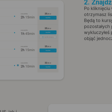
2. Znajd
Po kliknięciu
otrzymasz li
Będą to kurs
pozostałych 
wykluczyłeś 
objąć jednoc
S, jak i