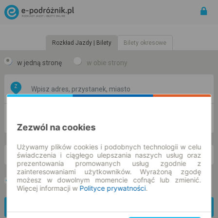
Rozkład Jazdy | Bilety
Bilety okresowe
w jedną stronę
w obie strony
Z
DO
Zezwól na cookies
Używamy plików cookies i podobnych technologii w celu
świadczenia i ciągłego ulepszania naszych usług oraz
pt. 7 sie.
-- : --
prezentowania promowanych usług zgodnie z
zainteresowaniami użytkowników. Wyrażoną zgodę
możesz w dowolnym momencie cofnąć lub zmienić.
Preferuj bez przesiadek
Tylko bilet online
Więcej informacji w
Polityce prywatności
.
Znajdź połączenie