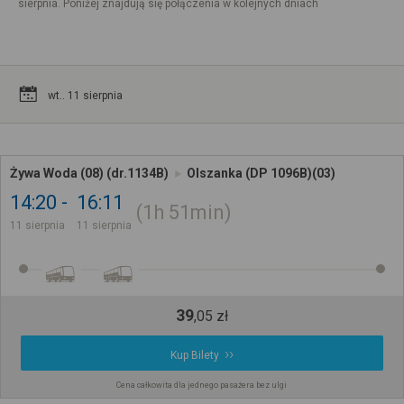
sierpnia. Poniżej znajdują się połączenia w kolejnych dniach
wt.. 11 sierpnia
Żywa Woda (08) (dr.1134B)
Olszanka (DP 1096B)(03)
14:20
16:11
1h
51min
11 sierpnia
11 sierpnia
39
,
05
zł
Kup Bilety
Cena całkowita dla jednego pasażera bez ulgi