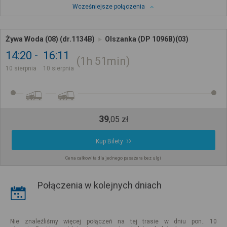
Wcześniejsze połączenia
Żywa Woda (08) (dr.1134B)
Olszanka (DP 1096B)(03)
14:20
16:11
1h
51min
10 sierpnia
10 sierpnia
39
,
05
zł
Kup Bilety
Cena całkowita dla jednego pasażera bez ulgi
Połączenia w kolejnych dniach
Nie znaleźliśmy więcej połączeń na tej trasie w dniu pon.. 10