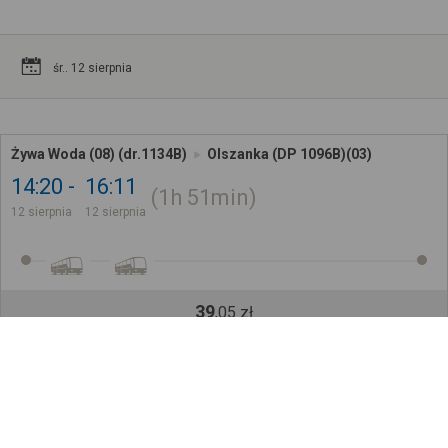
śr.. 12 sierpnia
Żywa Woda (08) (dr.1134B)
Olszanka (DP 1096B)(03)
14:20
16:11
1h
51min
12 sierpnia
12 sierpnia
39
,
05
zł
Kup Bilety
Cena całkowita dla jednego pasażera bez ulgi