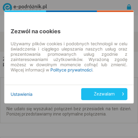
Rozkład Jazdy | Bilety
Bilety okresowe
Zezwól na cookies
Żywa Woda
Olszanka
zmień kryteria
Używamy plików cookies i podobnych technologii w celu
10.08.2026 | -- : --
świadczenia i ciągłego ulepszania naszych usług oraz
prezentowania promowanych usług zgodnie z
Żywa Woda → Olszanka
zainteresowaniami użytkowników. Wyrażoną zgodę
możesz w dowolnym momencie cofnąć lub zmienić.
Rozkład jazdy i bilety
Więcej informacji w
Polityce prywatności
.
Brak połączeń bezpośrednich. Sprawdź
połączenia z przesiadkami.
Ustawienia
Zezwalam
Nie udało się wyszukać połączeń bez przesiadek na ten dzień.
Poniżej przedstawiamy inne optymalne połączenia.