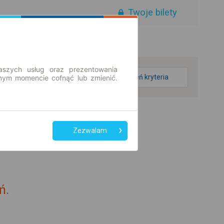
Twoje bilety
aszych usług oraz prezentowania
zmień kryteria
ym momencie cofnąć lub zmienić.
Zezwalam
ń.