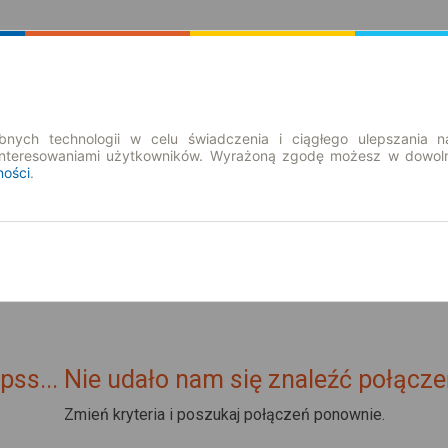
Rozkład Jazdy | Bilety
Bilety okresowe
nych technologii w celu świadczenia i ciągłego ulepszania n
interesowaniami użytkowników. Wyrażoną zgodę możesz w dowoln
ności
.
pss... Nie udało nam się znaleźć połącze
Zmień kryteria i poszukaj połączeń ponownie.