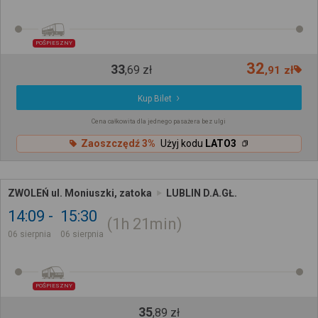
POŚPIESZNY
32
33
,
69
zł
,
91
zł
Kup Bilet
Cena całkowita dla jednego pasażera bez ulgi
Zaoszczędź 3%
Użyj kodu
LATO3
ZWOLEŃ ul. Moniuszki, zatoka
LUBLIN D.A.GŁ.
14:09
15:30
1h
21min
06 sierpnia
06 sierpnia
POŚPIESZNY
35
,
89
zł