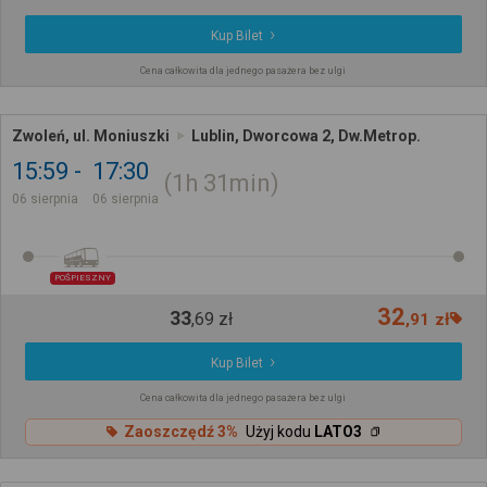
Kup Bilet
Cena całkowita dla jednego pasażera bez ulgi
Zwoleń, ul. Moniuszki
Lublin, Dworcowa 2, Dw.Metrop.
15:59
17:30
1h
31min
06 sierpnia
06 sierpnia
POŚPIESZNY
32
33
,
69
zł
,
91
zł
Kup Bilet
Cena całkowita dla jednego pasażera bez ulgi
Zaoszczędź 3%
Użyj kodu
LATO3