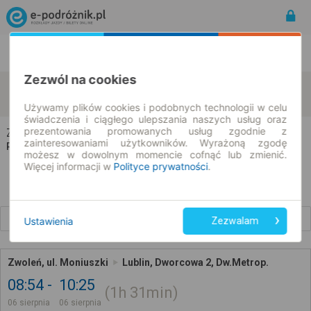
Rozkład Jazdy | Bilety
Bilety okresowe
Zezwól na cookies
Zwoleń
Lublin
zmień kryteria
06.08.2026 | -- : --
Używamy plików cookies i podobnych technologii w celu
świadczenia i ciągłego ulepszania naszych usług oraz
prezentowania promowanych usług zgodnie z
Zwoleń → Lublin
zainteresowaniami użytkowników. Wyrażoną zgodę
Rozkład jazdy i bilety
możesz w dowolnym momencie cofnąć lub zmienić.
Więcej informacji w
Polityce prywatności
.
Wcześniejsze połączenia
Ustawienia
Zezwalam
Zwoleń, ul. Moniuszki
Lublin, Dworcowa 2, Dw.Metrop.
08:54
10:25
1h
31min
06 sierpnia
06 sierpnia