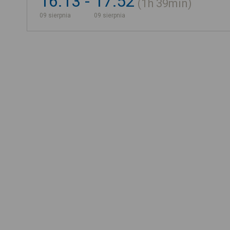
16:13
17:52
1h
39min
09 sierpnia
09 sierpnia