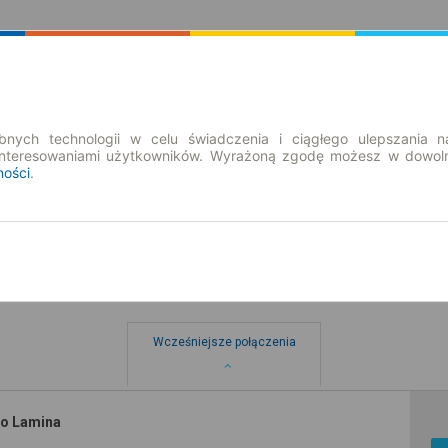
Rozkład Jazdy | Bilety
Bilety okresowe
nych technologii w celu świadczenia i ciągłego ulepszania n
interesowaniami użytkowników. Wyrażoną zgodę możesz w dowoln
ności
.
Piaseczno
Wcześniejsze połączenia
no Lamina