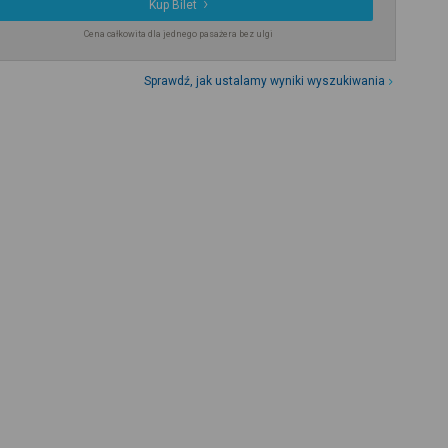
Kup Bilet
Cena całkowita dla jednego pasażera bez ulgi
Sprawdź, jak ustalamy wyniki wyszukiwania