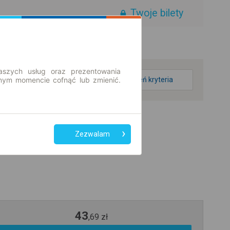
Twoje bilety
aszych usług oraz prezentowania
ym momencie cofnąć lub zmienić.
zmień kryteria
Zezwalam
43
,
69
zł