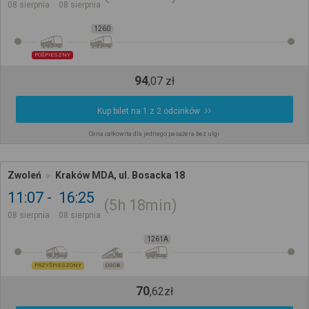
08 sierpnia
08 sierpnia
1260
POŚPIESZNY
94
,
07
zł
Kup bilet na 1 z 2 odcinków
Cena całkowita dla jednego pasażera bez ulgi
Zwoleń
Kraków MDA, ul. Bosacka 18
11:07
16:25
5h
18min
08 sierpnia
08 sierpnia
1261A
PRZYŚPIESZONY
OSOB.
70
,
62
zł