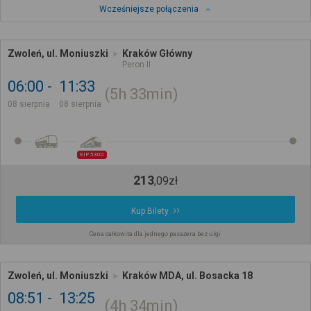
Wcześniejsze połączenia
Zwoleń, ul. Moniuszki
Kraków Główny
Peron II
06:00
11:33
5h
33min
08 sierpnia
08 sierpnia
EIP 5300
213
,
09
zł
Kup Bilety
Cena całkowita dla jednego pasażera bez ulgi
Zwoleń, ul. Moniuszki
Kraków MDA, ul. Bosacka 18
08:51
13:25
4h
34min