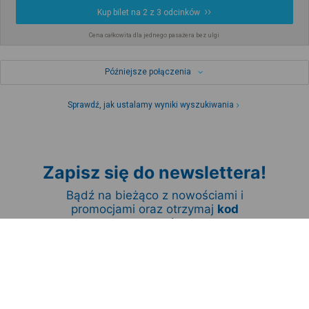
Kup bilet na 2 z 3 odcinków
Cena całkowita dla jednego pasażera bez ulgi
Późniejsze połączenia
Sprawdź, jak ustalamy wyniki wyszukiwania
Zapisz się do newslettera!
Bądź na bieżąco z nowościami i
promocjami oraz otrzymaj
kod
promocyjny
Zapisz się