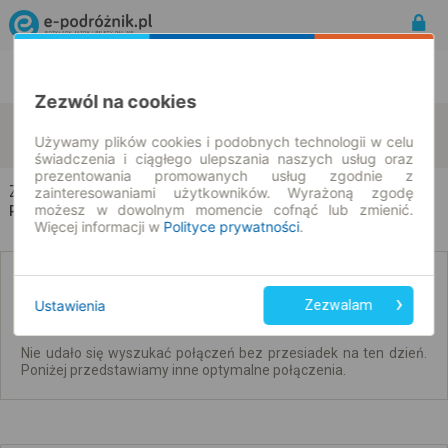
Rozkład Jazdy | Bilety
Bilety okresowe
Zezwól na cookies
Zwoleń
Kraków
zmień kryteria
Używamy plików cookies i podobnych technologii w celu
08.08.2026 | -- : --
świadczenia i ciągłego ulepszania naszych usług oraz
prezentowania promowanych usług zgodnie z
Zwoleń → Kraków
zainteresowaniami użytkowników. Wyrażoną zgodę
możesz w dowolnym momencie cofnąć lub zmienić.
Rozkład jazdy i bilety
Więcej informacji w
Polityce prywatności
.
Brak połączeń bezpośrednich. Sprawdź
połączenia z przesiadkami.
Ustawienia
Zezwalam
Nie udało się wyszukać połączeń bez przesiadek na ten dzień.
Poniżej przedstawiamy inne optymalne połączenia.