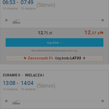
06:53
07:49
56min
10 sierpnia
10 sierpnia
12
12
,
75
zł
,
37
zł
Kup Bilet
Cena całkowita dla jednego pasażera bez ulgi
Zaoszczędź 3%
Użyj kodu
LATO3
ŻURAWIE II
WIELĄCZA I
13:08
14:04
56min
10 sierpnia
10 sierpnia