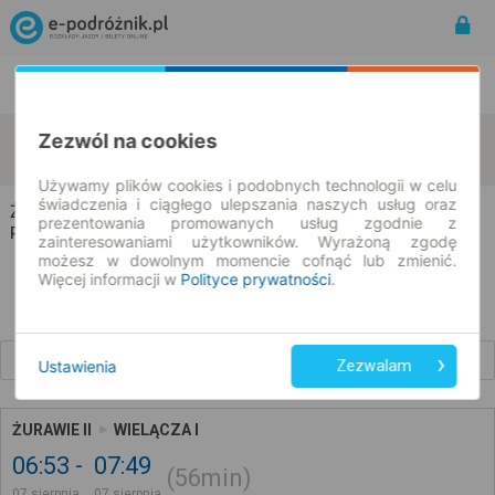
Rozkład Jazdy | Bilety
Bilety okresowe
Żurawie
Wielącza
Zezwól na cookies
zmień kryteria
07.08.2026 | -- : --
Używamy plików cookies i podobnych technologii w celu
świadczenia i ciągłego ulepszania naszych usług oraz
Żurawie → Wielącza
prezentowania promowanych usług zgodnie z
Rozkład jazdy i bilety
zainteresowaniami użytkowników. Wyrażoną zgodę
możesz w dowolnym momencie cofnąć lub zmienić.
Więcej informacji w
Polityce prywatności
.
Wcześniejsze połączenia
Ustawienia
Zezwalam
ŻURAWIE II
WIELĄCZA I
06:53
07:49
56min
07 sierpnia
07 sierpnia