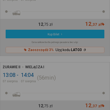
12
12
,
75
zł
,
37
zł
Kup Bilet
Cena całkowita dla jednego pasażera bez ulgi
Zaoszczędź 3%
Użyj kodu
LATO3
ŻURAWIE II
WIELĄCZA I
13:08
14:04
56min
07 sierpnia
07 sierpnia
12
12
,
75
zł
,
37
zł