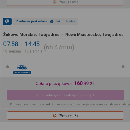
Wyślij paczkę
Z adresu pod adres
Jak to działa?
Żukowo Morskie, Twój adres
Nowe Miasteczko, Twój adres
07:58
14:45
6h
47min
10 sierpnia
10 sierpnia
ADRES-ADRES
160
,
99
zł
Opłata początkowa
Podaj adresy i sprawdź łączną cenę
Do opłaty początkowej zostanie doliczona spersonalizowana opłata ustalana na podstawie podany
Wyślij paczkę