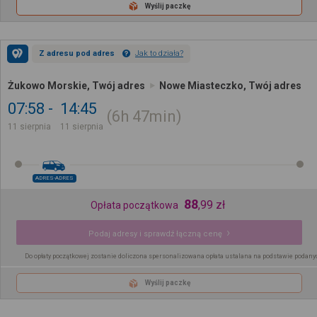
Wyślij paczkę
Z adresu pod adres
Jak to działa?
Żukowo Morskie, Twój adres
Nowe Miasteczko, Twój adres
07:58
14:45
6h
47min
11 sierpnia
11 sierpnia
ADRES-ADRES
88
,
99
zł
Opłata początkowa
Podaj adresy i sprawdź łączną cenę
Do opłaty początkowej zostanie doliczona spersonalizowana opłata ustalana na podstawie podany
Wyślij paczkę