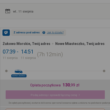
wt.. 11 sierpnia
Z adresu pod adres
Jak to działa?
Żukowo Morskie, Twój adres
Nowe Miasteczko, Twój adres
07:39
14:51
7h
12min
11 sierpnia
11 sierpnia
ADRES-ADRES
130
,
99
zł
Opłata początkowa
Podaj adresy i sprawdź łączną cenę
Do opłaty początkowej zostanie doliczona spersonalizowana opłata ustalana na podstawie podany