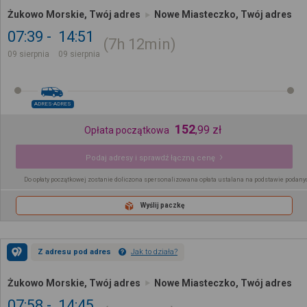
Żukowo Morskie, Twój adres
Nowe Miasteczko, Twój adres
07:39
14:51
7h
12min
09 sierpnia
09 sierpnia
ADRES-ADRES
152
,
99
zł
Opłata początkowa
Podaj adresy i sprawdź łączną cenę
Do opłaty początkowej zostanie doliczona spersonalizowana opłata ustalana na podstawie podany
Wyślij paczkę
Z adresu pod adres
Jak to działa?
Żukowo Morskie, Twój adres
Nowe Miasteczko, Twój adres
07:58
14:45