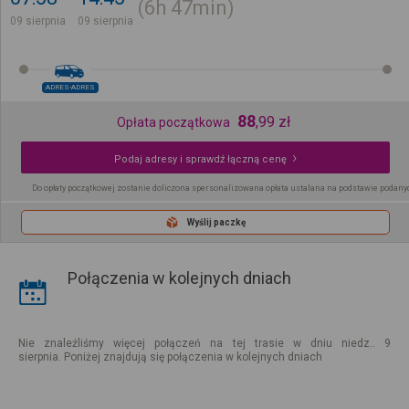
6h
47min
09 sierpnia
09 sierpnia
ADRES-ADRES
88
,
99
zł
Opłata początkowa
Podaj adresy i sprawdź łączną cenę
Do opłaty początkowej zostanie doliczona spersonalizowana opłata ustalana na podstawie podany
Wyślij paczkę
Połączenia w kolejnych dniach
Nie znaleźliśmy więcej połączeń na tej trasie w dniu niedz.. 9
sierpnia. Poniżej znajdują się połączenia w kolejnych dniach