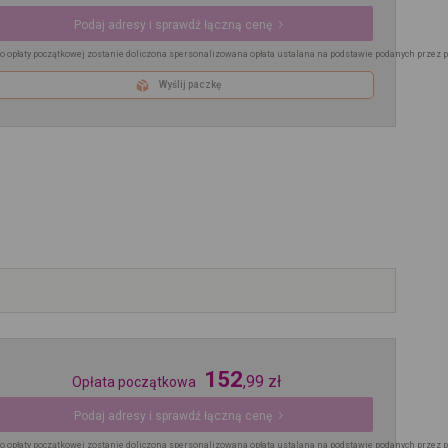
Podaj adresy i sprawdź łączną cenę
o opłaty początkowej zostanie doliczona spersonalizowana opłata ustalana na podstawie podanych przez 
Wyślij paczkę
152
,
99
zł
Opłata początkowa
Podaj adresy i sprawdź łączną cenę
o opłaty początkowej zostanie doliczona spersonalizowana opłata ustalana na podstawie podanych przez 