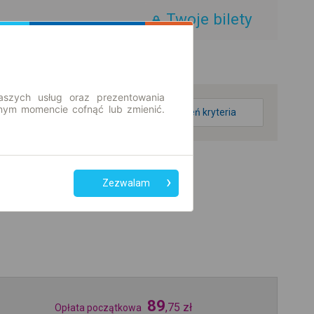
Twoje bilety
aszych usług oraz prezentowania
ym momencie cofnąć lub zmienić.
zmień kryteria
Zezwalam
89
,
75
zł
Opłata początkowa