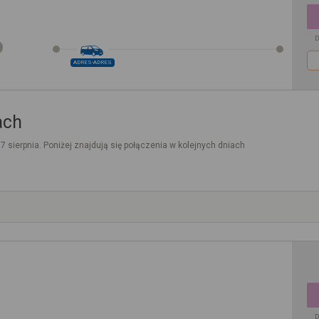
D
ADRES-ADRES
ach
. 7 sierpnia. Poniżej znajdują się połączenia w kolejnych dniach
D