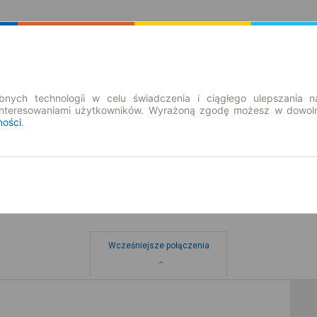
Rozkład Jazdy | Bilety
Bilety okresowe
nych technologii w celu świadczenia i ciągłego ulepszania n
interesowaniami użytkowników. Wyrażoną zgodę możesz w dowoln
ności
.
ibórz
Wcześniejsze połączenia