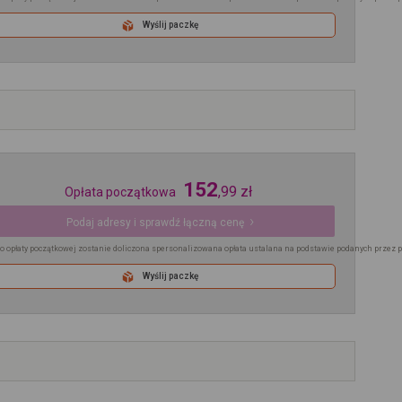
Wyślij paczkę
152
,
99
zł
Opłata początkowa
Podaj adresy i sprawdź łączną cenę
o opłaty początkowej zostanie doliczona spersonalizowana opłata ustalana na podstawie podanych przez 
Wyślij paczkę