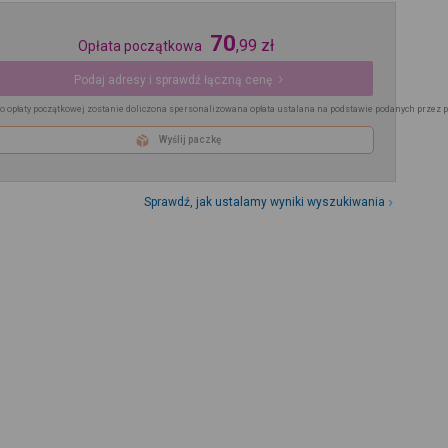
70
,
99
zł
Opłata początkowa
Podaj adresy i sprawdź łączną cenę
o opłaty początkowej zostanie doliczona spersonalizowana opłata ustalana na podstawie podanych przez 
Wyślij paczkę
Sprawdź, jak ustalamy wyniki wyszukiwania