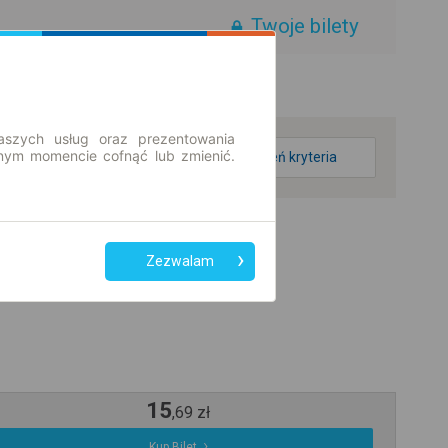
Twoje bilety
aszych usług oraz prezentowania
ym momencie cofnąć lub zmienić.
zmień kryteria
Zezwalam
15
,
69
zł
Kup Bilet