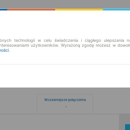
Rozkład Jazdy | Bilety
Bilety okresowe
nych technologii w celu świadczenia i ciągłego ulepszania n
interesowaniami użytkowników. Wyrażoną zgodę możesz w dowoln
ności
.
Wcześniejsze połączenia