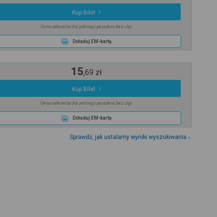
Kup Bilet
Cena całkowita dla jednego pasażera bez ulgi
Doładuj EM-kartę
15
,
69
zł
Kup Bilet
Cena całkowita dla jednego pasażera bez ulgi
Doładuj EM-kartę
Sprawdź, jak ustalamy wyniki wyszukiwania