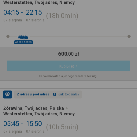
Westerstetten, Twój adres, Niemcy
04:15
22:15
18h
0min
07 sierpnia
07 sierpnia
ADRES-ADRES
600
,
00
zł
Kup Bilet
Cena całkowita dla jednego pasażera bez ulgi
Z adresu pod adres
Jak to działa?
Żórawina, Twój adres, Polska
Westerstetten, Twój adres, Niemcy
05:45
15:50
10h
5min
07 sierpnia
07 sierpnia