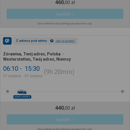
460
,
00
zł
Kup Bilet
Cena całkowita dla jednego pasażera bez ulgi
Z adresu pod adres
Jak to działa?
Żórawina, Twój adres, Polska
Westerstetten, Twój adres, Niemcy
06:10
15:30
9h
20min
07 sierpnia
07 sierpnia
ADRES-ADRES
440
,
00
zł
Kup Bilet
Cena całkowita dla jednego pasażera bez ulgi