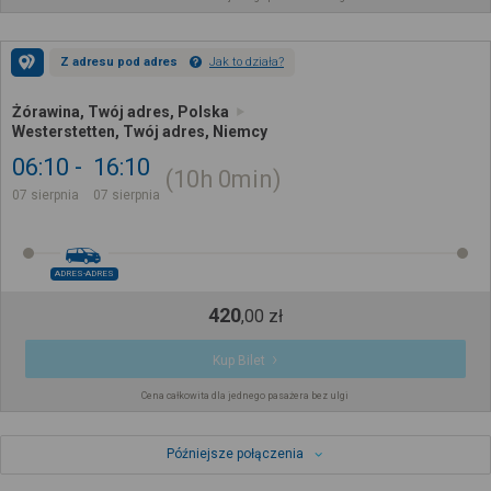
Z adresu pod adres
Jak to działa?
Żórawina, Twój adres, Polska
Westerstetten, Twój adres, Niemcy
06:10
16:10
10h
0min
07 sierpnia
07 sierpnia
ADRES-ADRES
420
,
00
zł
Kup Bilet
Cena całkowita dla jednego pasażera bez ulgi
Późniejsze połączenia