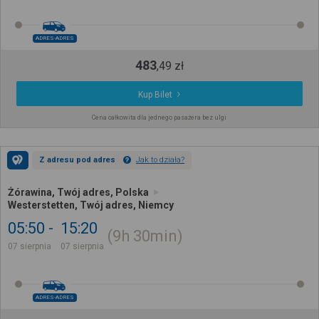
ADRES-ADRES
483
,
49
zł
Kup Bilet
Cena całkowita dla jednego pasażera bez ulgi
Z adresu pod adres
Jak to działa?
Żórawina, Twój adres, Polska
Westerstetten, Twój adres, Niemcy
05:50
15:20
9h
30min
07 sierpnia
07 sierpnia
ADRES-ADRES