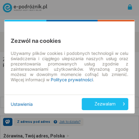
Rozkład Jazdy | Bilety
Bilety okresowe
Żórawina
Westerstetten
Zezwól na cookies
zmień kryteria
07.08.2026 | -- : --
Używamy plików cookies i podobnych technologii w celu
świadczenia i ciągłego ulepszania naszych usług oraz
Żórawina → Westerstetten
prezentowania promowanych usług zgodnie z
Rozkład jazdy i bilety
zainteresowaniami użytkowników. Wyrażoną zgodę
możesz w dowolnym momencie cofnąć lub zmienić.
Więcej informacji w
Polityce prywatności
.
Wcześniejsze połączenia
Ustawienia
Zezwalam
Z adresu pod adres
Jak to działa?
Żórawina, Twój adres, Polska