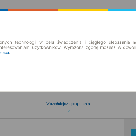
Rozkład Jazdy | Bilety
Bilety okresowe
nych technologii w celu świadczenia i ciągłego ulepszania n
interesowaniami użytkowników. Wyrażoną zgodę możesz w dowoln
ności
.
Wcześniejsze połączenia