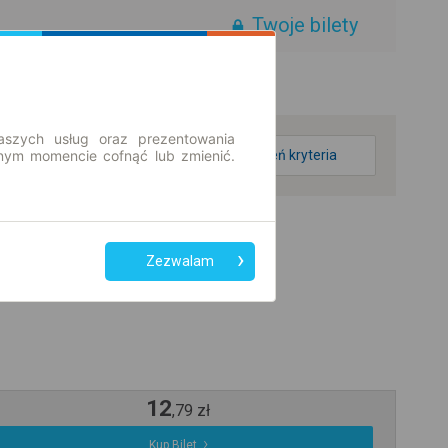
Twoje bilety
aszych usług oraz prezentowania
ym momencie cofnąć lub zmienić.
zmień kryteria
Zezwalam
12
,
79
zł
Kup Bilet