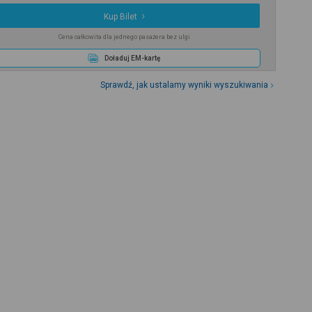
Kup Bilet
Cena całkowita dla jednego pasażera bez ulgi
Doładuj EM-kartę
Sprawdź, jak ustalamy wyniki wyszukiwania