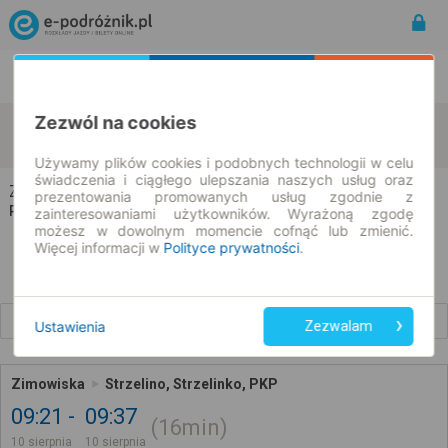
Rozkład Jazdy | Bilety
Bilety okresowe
Zezwól na cookies
Zimowiska
Strzelino
zmień kryteria
10.08.2026 | -- : --
Używamy plików cookies i podobnych technologii w celu
świadczenia i ciągłego ulepszania naszych usług oraz
Zimowiska → Strzelino
prezentowania promowanych usług zgodnie z
Rozkład jazdy i bilety
zainteresowaniami użytkowników. Wyrażoną zgodę
możesz w dowolnym momencie cofnąć lub zmienić.
Więcej informacji w
Polityce prywatności
.
Wcześniejsze połączenia
Ustawienia
Zezwalam
Zimowiska
Strzelino, Strzelinko, PKP
09:21
09:37
16min
10 sierpnia
10 sierpnia