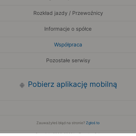
Rozkład jazdy / Przewoźnicy
Informacje o spółce
Współpraca
Pozostałe serwisy
Pobierz aplikację mobilną
Zauważyłeś błąd na stronie?
Zgłoś to
Copyright 2006-2026 by Teroplan S.A.