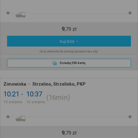
9
,
79
zł
Kup Bilet
Cena całkowita dla jednego pasażera bez ulgi
Doładuj EM-kartę
Zimowiska
Strzelino, Strzelinko, PKP
10:21
10:37
16min
10 sierpnia
10 sierpnia
9
,
79
zł