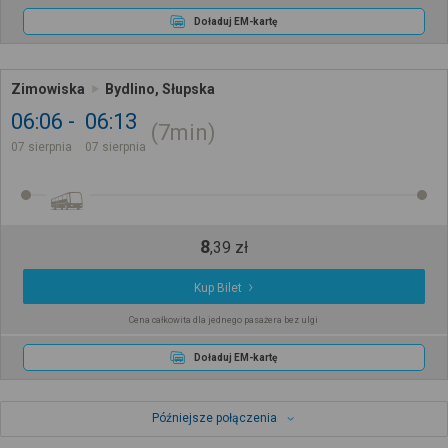
Doładuj EM-kartę
Zimowiska
Bydlino, Słupska
06:06
06:13
7min
07 sierpnia
07 sierpnia
8
,
39
zł
Kup Bilet
Cena całkowita dla jednego pasażera bez ulgi
Doładuj EM-kartę
Późniejsze połączenia