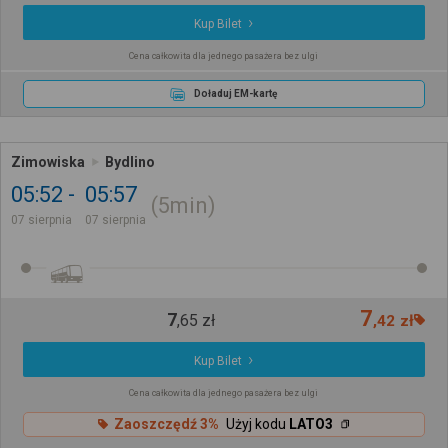
Kup Bilet
Cena całkowita dla jednego pasażera bez ulgi
Doładuj EM-kartę
Zimowiska
Bydlino
05:52
05:57
5min
07 sierpnia
07 sierpnia
7
7
,
65
zł
,
42
zł
Kup Bilet
Cena całkowita dla jednego pasażera bez ulgi
Zaoszczędź 3%
Użyj kodu
LATO3