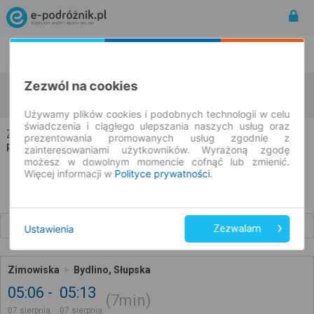
Rozkład Jazdy | Bilety
Bilety okresowe
Zezwól na cookies
Zimowiska
Bydlino
zmień kryteria
07.08.2026 | -- : --
Używamy plików cookies i podobnych technologii w celu
świadczenia i ciągłego ulepszania naszych usług oraz
Zimowiska → Bydlino
prezentowania promowanych usług zgodnie z
Rozkład jazdy i bilety
zainteresowaniami użytkowników. Wyrażoną zgodę
możesz w dowolnym momencie cofnąć lub zmienić.
Więcej informacji w
Polityce prywatności
.
Wcześniejsze połączenia
Ustawienia
Zezwalam
Zimowiska
Bydlino, Słupska
05:06
05:13
7min
07 sierpnia
07 sierpnia