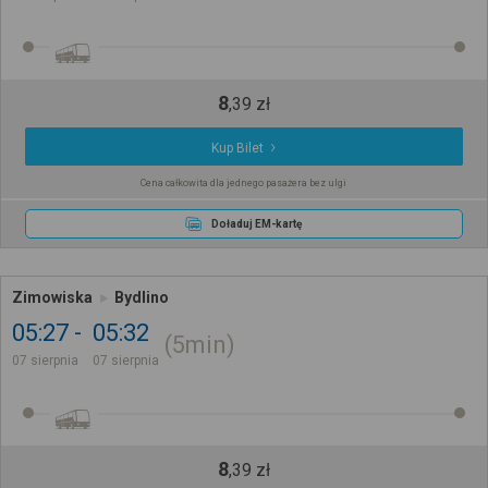
8
,
39
zł
Kup Bilet
Cena całkowita dla jednego pasażera bez ulgi
Doładuj EM-kartę
Zimowiska
Bydlino
05:27
05:32
5min
07 sierpnia
07 sierpnia
8
,
39
zł