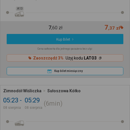
A13
7
7
,
60
zł
,
37
zł
Kup Bilet
Cena całkowita dla jednego pasażera bez ulgi
Zaoszczędź 3%
Użyj kodu
LATO3
Kup bilet miesięczny
Zimnodół Wiśliczka
Sułoszowa Kółko
05:23
05:29
6min
08 sierpnia
08 sierpnia