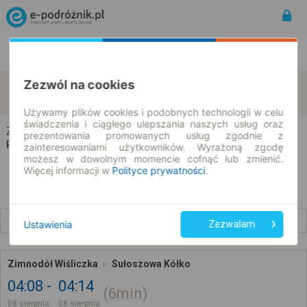
Rozkład Jazdy | Bilety
Bilety okresowe
Zezwól na cookies
Zimnodół
Sułoszowa
zmień kryteria
08.08.2026 | -- : --
Używamy plików cookies i podobnych technologii w celu
świadczenia i ciągłego ulepszania naszych usług oraz
Zimnodół → Sułoszowa
prezentowania promowanych usług zgodnie z
Rozkład jazdy i bilety
zainteresowaniami użytkowników. Wyrażoną zgodę
możesz w dowolnym momencie cofnąć lub zmienić.
Więcej informacji w
Polityce prywatności
.
Wcześniejsze połączenia
Ustawienia
Zezwalam
Zimnodół Wiśliczka
Sułoszowa Kółko
04:08
04:14
6min
08 sierpnia
08 sierpnia