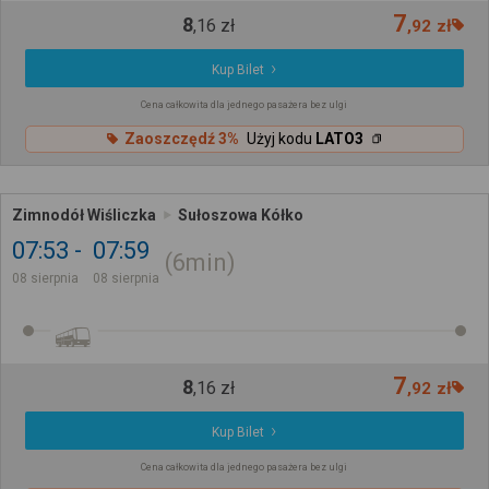
7
8
,
16
zł
,
92
zł
Kup Bilet
Cena całkowita dla jednego pasażera bez ulgi
Zaoszczędź 3%
Użyj kodu
LATO3
Zimnodół Wiśliczka
Sułoszowa Kółko
07:53
07:59
6min
08 sierpnia
08 sierpnia
7
8
,
16
zł
,
92
zł
Kup Bilet
Cena całkowita dla jednego pasażera bez ulgi