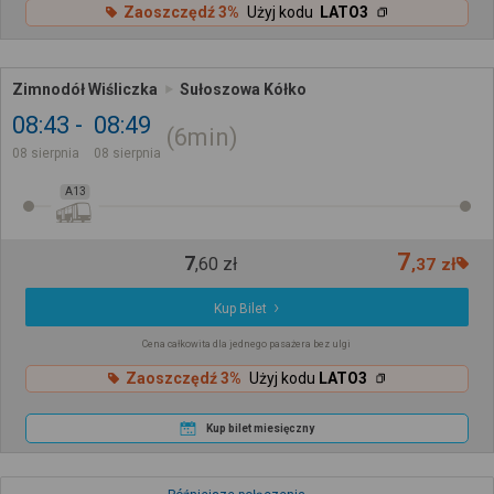
Zaoszczędź 3%
Użyj kodu
LATO3
Zimnodół Wiśliczka
Sułoszowa Kółko
08:43
08:49
6min
08 sierpnia
08 sierpnia
A13
7
7
,
60
zł
,
37
zł
Kup Bilet
Cena całkowita dla jednego pasażera bez ulgi
Zaoszczędź 3%
Użyj kodu
LATO3
Kup bilet miesięczny