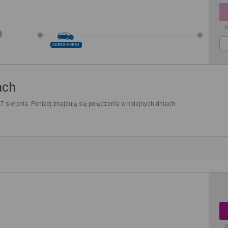
D
ADRES-ADRES
ach
. 7 sierpnia. Poniżej znajdują się połączenia w kolejnych dniach
D