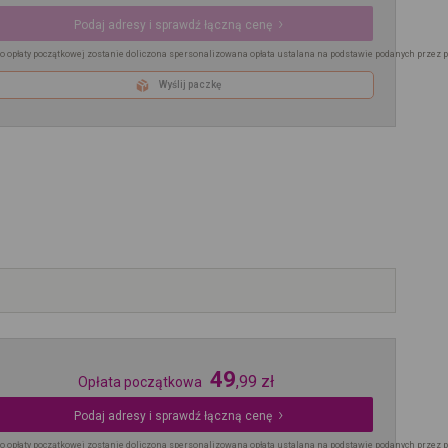
Podaj adresy i sprawdź łączną cenę
o opłaty początkowej zostanie doliczona spersonalizowana opłata ustalana na podstawie podanych przez 
Wyślij paczkę
49
,
99
zł
Opłata początkowa
Podaj adresy i sprawdź łączną cenę
o opłaty początkowej zostanie doliczona spersonalizowana opłata ustalana na podstawie podanych przez 