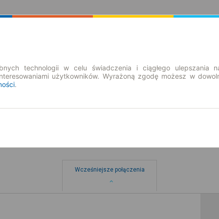
Rozkład Jazdy | Bilety
Bilety okresowe
nych technologii w celu świadczenia i ciągłego ulepszania n
interesowaniami użytkowników. Wyrażoną zgodę możesz w dowoln
ności
.
Wcześniejsze połączenia