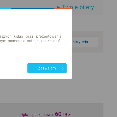
Twoje bilety
aszych usług oraz prezentowania
ym momencie cofnąć lub zmienić.
zmień kryteria
Zezwalam
60
,
19
zł
Opłata początkowa