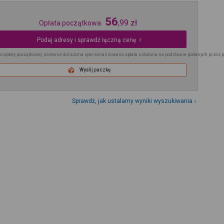
56
,
99
zł
Opłata początkowa
Podaj adresy i sprawdź łączną cenę
o opłaty początkowej zostanie doliczona spersonalizowana opłata ustalana na podstawie podanych przez 
Wyślij paczkę
Sprawdź, jak ustalamy wyniki wyszukiwania