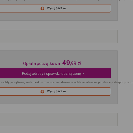
Wyślij paczkę
49
,
99
zł
Opłata początkowa
Podaj adresy i sprawdź łączną cenę
o opłaty początkowej zostanie doliczona spersonalizowana opłata ustalana na podstawie podanych przez 
Wyślij paczkę