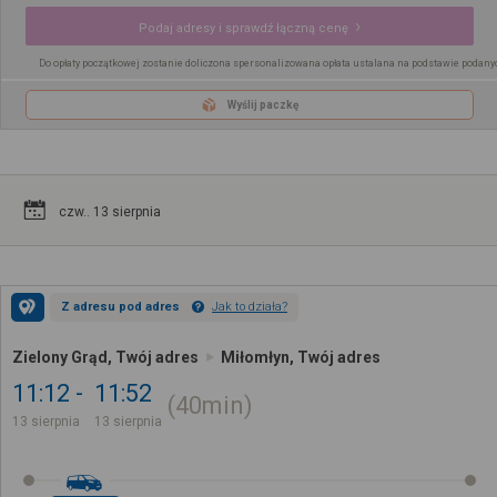
Podaj adresy i sprawdź łączną cenę
Do opłaty początkowej zostanie doliczona spersonalizowana opłata ustalana na podstawie podany
Wyślij paczkę
czw.. 13 sierpnia
Z adresu pod adres
Jak to działa?
Zielony Grąd, Twój adres
Miłomłyn, Twój adres
11:12
11:52
40min
13 sierpnia
13 sierpnia