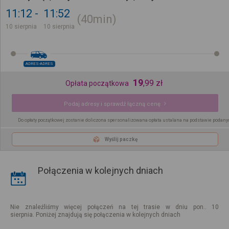
11:12
11:52
40min
10 sierpnia
10 sierpnia
ADRES-ADRES
19
,
99
zł
Opłata początkowa
Podaj adresy i sprawdź łączną cenę
Do opłaty początkowej zostanie doliczona spersonalizowana opłata ustalana na podstawie podany
Wyślij paczkę
Połączenia w kolejnych dniach
Nie znaleźliśmy więcej połączeń na tej trasie w dniu pon.. 10
sierpnia. Poniżej znajdują się połączenia w kolejnych dniach