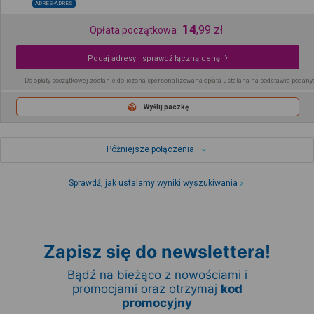
ADRES-ADRES
14
,
99
zł
Opłata początkowa
Podaj adresy i sprawdź łączną cenę
Do opłaty początkowej zostanie doliczona spersonalizowana opłata ustalana na podstawie podany
Wyślij paczkę
Późniejsze połączenia
Sprawdź, jak ustalamy wyniki wyszukiwania
Zapisz się do newslettera!
Bądź na bieżąco z nowościami i
promocjami oraz otrzymaj
kod
promocyjny