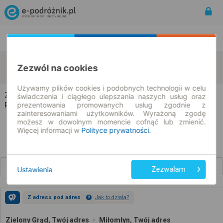
Rozkład Jazdy | Bilety
Bilety okresowe
Zielony Grąd
Miłomłyn
Zezwól na cookies
zmień kryteria
10.08.2026 | -- : --
Używamy plików cookies i podobnych technologii w celu
Zielony Grąd → Miłomłyn
świadczenia i ciągłego ulepszania naszych usług oraz
prezentowania promowanych usług zgodnie z
Rozkład jazdy i bilety
zainteresowaniami użytkowników. Wyrażoną zgodę
możesz w dowolnym momencie cofnąć lub zmienić.
Więcej informacji w
Polityce prywatności
.
Wcześniejsze połączenia
Ustawienia
Zezwalam
Z adresu pod adres
Jak to działa?
Zielony Grąd, Twój adres
Miłomłyn, Twój adres