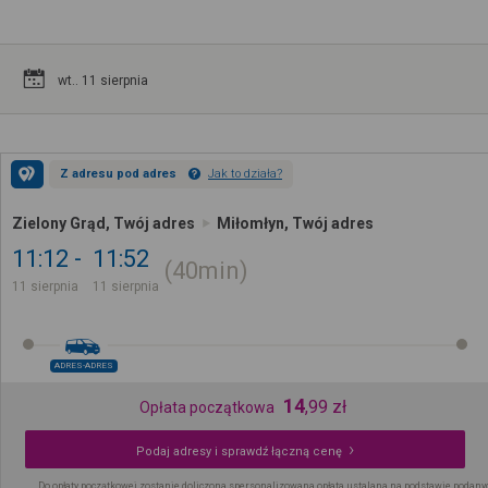
wt.. 11 sierpnia
Z adresu pod adres
Jak to działa?
Zielony Grąd, Twój adres
Miłomłyn, Twój adres
11:12
11:52
40min
11 sierpnia
11 sierpnia
ADRES-ADRES
14
,
99
zł
Opłata początkowa
Podaj adresy i sprawdź łączną cenę
Do opłaty początkowej zostanie doliczona spersonalizowana opłata ustalana na podstawie podany