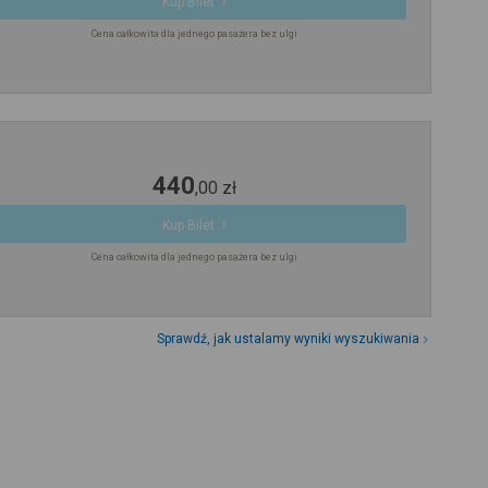
Kup Bilet
Cena całkowita dla jednego pasażera bez ulgi
440
,
00
zł
Kup Bilet
Cena całkowita dla jednego pasażera bez ulgi
Sprawdź, jak ustalamy wyniki wyszukiwania