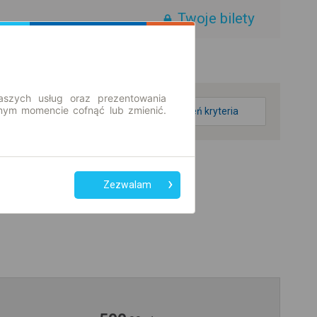
Twoje bilety
aszych usług oraz prezentowania
ym momencie cofnąć lub zmienić.
zmień kryteria
Zezwalam