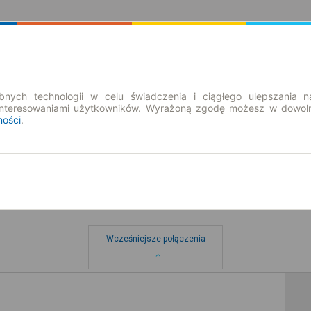
Rozkład Jazdy | Bilety
Bilety okresowe
nych technologii w celu świadczenia i ciągłego ulepszania n
interesowaniami użytkowników. Wyrażoną zgodę możesz w dowoln
ności
.
Wcześniejsze połączenia