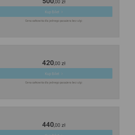
500
,
00
zł
Kup Bilet
Cena całkowita dla jednego pasażera bez ulgi
420
,
00
zł
Kup Bilet
Cena całkowita dla jednego pasażera bez ulgi
440
,
00
zł