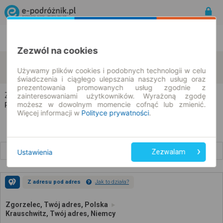
Rozkład Jazdy | Bilety
Bilety okresowe
Zezwól na cookies
Zgorzelec
Krauschwitz
zmień kryteria
Używamy plików cookies i podobnych technologii w celu
10.08.2026 | -- : --
świadczenia i ciągłego ulepszania naszych usług oraz
prezentowania promowanych usług zgodnie z
Zgorzelec → Krauschwitz
zainteresowaniami użytkowników. Wyrażoną zgodę
możesz w dowolnym momencie cofnąć lub zmienić.
Rozkład jazdy i bilety
Więcej informacji w
Polityce prywatności
.
Wcześniejsze połączenia
Ustawienia
Zezwalam
Z adresu pod adres
Jak to działa?
Zgorzelec, Twój adres, Polska
Krauschwitz, Twój adres, Niemcy