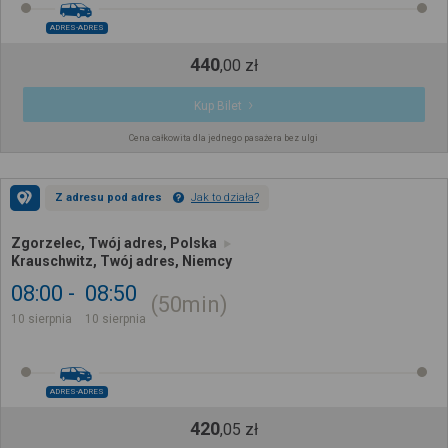
ADRES-ADRES
440
,
00
zł
Kup Bilet
Cena całkowita dla jednego pasażera bez ulgi
Z adresu pod adres
Jak to działa?
Zgorzelec, Twój adres, Polska
Krauschwitz, Twój adres, Niemcy
08:00
08:50
50min
10 sierpnia
10 sierpnia
ADRES-ADRES
420
,
05
zł