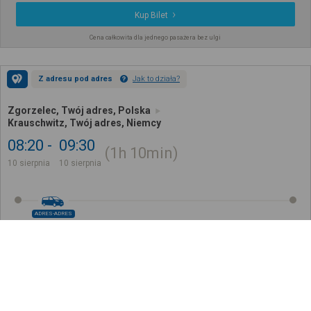
Kup Bilet
Cena całkowita dla jednego pasażera bez ulgi
Z adresu pod adres
Jak to działa?
Zgorzelec, Twój adres, Polska
Krauschwitz, Twój adres, Niemcy
08:20
09:30
1h
10min
10 sierpnia
10 sierpnia
ADRES-ADRES
440
,
00
zł
Kup Bilet
Cena całkowita dla jednego pasażera bez ulgi