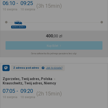
06:10
09:25
3h
15min
10 sierpnia
10 sierpnia
ADRES-ADRES
400
,
00
zł
Kup Bilet
Cena całkowita dla jednego pasażera bez ulgi
Z adresu pod adres
Jak to działa?
Zgorzelec, Twój adres, Polska
Krauschwitz, Twój adres, Niemcy
07:05
09:20
2h
15min
10 sierpnia
10 sierpnia