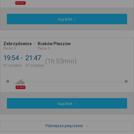
EC 217
Kup Bilet
Zebrzydowice
Kraków Płaszów
Peron V
Peron II
19:54
21:47
1h
53min
07 sierpnia
07 sierpnia
IC 202
Kup Bilet
Późniejsze połączenia