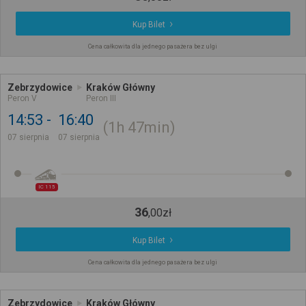
Kup Bilet
Cena całkowita dla jednego pasażera bez ulgi
Zebrzydowice
Kraków Główny
Peron V
Peron III
14:53
16:40
1h
47min
07 sierpnia
07 sierpnia
IC 115
36
,
00
zł
Kup Bilet
Cena całkowita dla jednego pasażera bez ulgi
Zebrzydowice
Kraków Główny