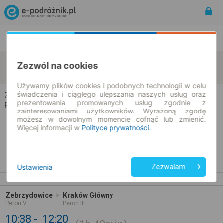
Rozkład Jazdy | Bilety
Bilety okresowe
Zebrzydowice
Kraków
Zezwól na cookies
zmień kryteria
07.08.2026 | -- : --
Używamy plików cookies i podobnych technologii w celu
świadczenia i ciągłego ulepszania naszych usług oraz
Zebrzydowice → Kraków
prezentowania promowanych usług zgodnie z
Rozkład jazdy i bilety
zainteresowaniami użytkowników. Wyrażoną zgodę
możesz w dowolnym momencie cofnąć lub zmienić.
Więcej informacji w
Polityce prywatności
.
Wcześniejsze połączenia
Ustawienia
Zezwalam
Zebrzydowice
Kraków Główny
Peron V
Peron III
10:38
12:20