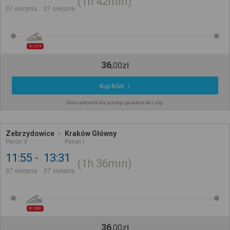
1h
42min
07 sierpnia
07 sierpnia
IC 213
36
,
00
zł
Kup Bilet
Cena całkowita dla jednego pasażera bez ulgi
Zebrzydowice
Kraków Główny
Peron V
Peron I
11:55
13:31
1h
36min
07 sierpnia
07 sierpnia
IC 206
36
,
00
zł