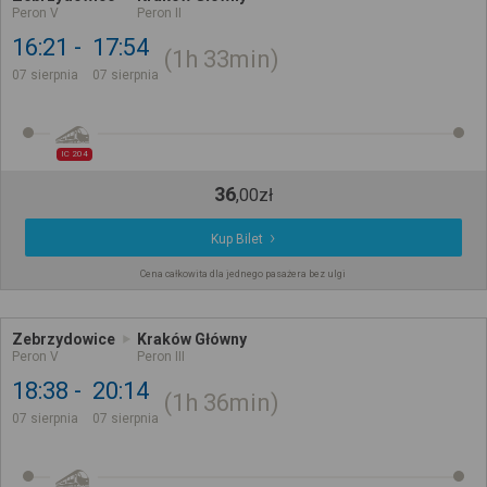
Peron V
Peron II
16:21
17:54
1h
33min
07 sierpnia
07 sierpnia
IC 204
36
,
00
zł
Kup Bilet
Cena całkowita dla jednego pasażera bez ulgi
Zebrzydowice
Kraków Główny
Peron V
Peron III
18:38
20:14
1h
36min
07 sierpnia
07 sierpnia