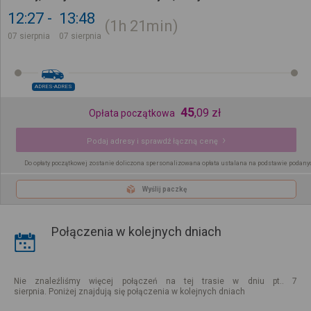
12:27
13:48
1h
21min
07 sierpnia
07 sierpnia
ADRES-ADRES
45
,
09
zł
Opłata początkowa
Podaj adresy i sprawdź łączną cenę
Do opłaty początkowej zostanie doliczona spersonalizowana opłata ustalana na podstawie podany
Wyślij paczkę
Połączenia w kolejnych dniach
Nie znaleźliśmy więcej połączeń na tej trasie w dniu pt.. 7
sierpnia. Poniżej znajdują się połączenia w kolejnych dniach