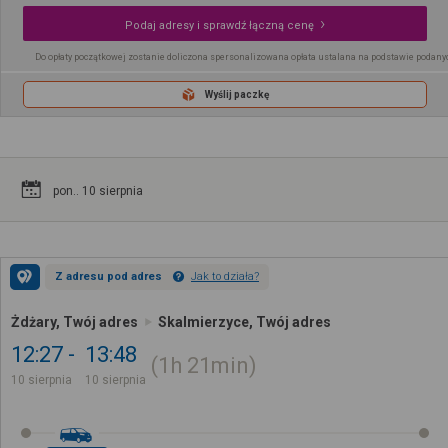
Podaj adresy i sprawdź łączną cenę
Do opłaty początkowej zostanie doliczona spersonalizowana opłata ustalana na podstawie podany
Wyślij paczkę
pon.. 10 sierpnia
Z adresu pod adres
Jak to działa?
Żdżary, Twój adres
Skalmierzyce, Twój adres
12:27
13:48
1h
21min
10 sierpnia
10 sierpnia