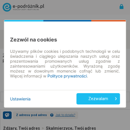
Rozkład Jazdy | Bilety
Bilety okresowe
Żdżary
Skalmierzyce
Zezwól na cookies
zmień kryteria
07.08.2026 | -- : --
Używamy plików cookies i podobnych technologii w celu
Żdżary → Skalmierzyce
świadczenia i ciągłego ulepszania naszych usług oraz
prezentowania promowanych usług zgodnie z
Rozkład jazdy i bilety
zainteresowaniami użytkowników. Wyrażoną zgodę
możesz w dowolnym momencie cofnąć lub zmienić.
Więcej informacji w
Polityce prywatności
.
Wcześniejsze połączenia
Ustawienia
Zezwalam
Z adresu pod adres
Jak to działa?
Żdżary, Twój adres
Skalmierzyce, Twój adres