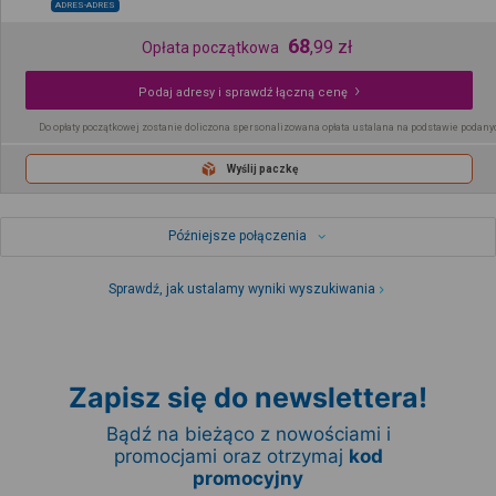
ADRES-ADRES
68
,
99
zł
Opłata początkowa
Podaj adresy i sprawdź łączną cenę
Do opłaty początkowej zostanie doliczona spersonalizowana opłata ustalana na podstawie podany
Wyślij paczkę
Późniejsze połączenia
Sprawdź, jak ustalamy wyniki wyszukiwania
Zapisz się do newslettera!
Bądź na bieżąco z nowościami i
promocjami oraz otrzymaj
kod
promocyjny