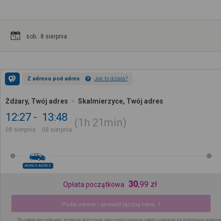
sob.. 8 sierpnia
Z adresu pod adres
Jak to działa?
Żdżary, Twój adres
Skalmierzyce, Twój adres
12:27
13:48
1h
21min
08 sierpnia
08 sierpnia
ADRES-ADRES
30
,
99
zł
Opłata początkowa
Podaj adresy i sprawdź łączną cenę
Do opłaty początkowej zostanie doliczona spersonalizowana opłata ustalana na podstawie podany