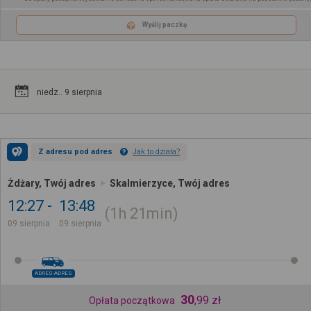
Wyślij paczkę
niedz.. 9 sierpnia
Z adresu pod adres
Jak to działa?
Żdżary, Twój adres
Skalmierzyce, Twój adres
12:27
13:48
1h
21min
09 sierpnia
09 sierpnia
ADRES-ADRES
30
,
99
zł
Opłata początkowa