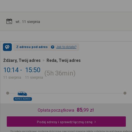
wt.. 11 sierpnia
Z adresu pod adres
Jak to działa?
Żdżary, Twój adres
Reda, Twój adres
10:14
15:50
5h
36min
11 sierpnia
11 sierpnia
ADRES-ADRES
85
,
99
zł
Opłata początkowa
Podaj adresy i sprawdź łączną cenę
Do opłaty początkowej zostanie doliczona spersonalizowana opłata ustalana na podstawie podany