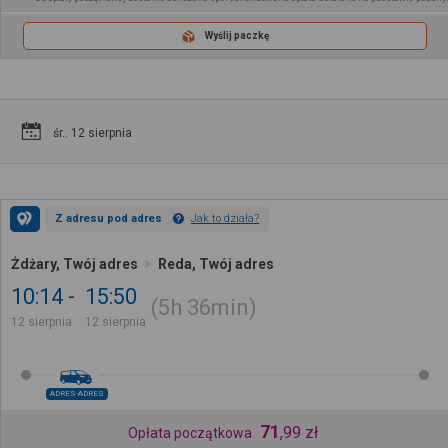
Wyślij paczkę
śr.. 12 sierpnia
Z adresu pod adres
Jak to działa?
Żdżary, Twój adres
Reda, Twój adres
10:14
15:50
5h
36min
12 sierpnia
12 sierpnia
ADRES-ADRES
71
,
99
zł
Opłata początkowa