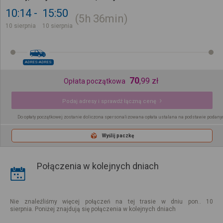
10:14
15:50
5h
36min
10 sierpnia
10 sierpnia
ADRES-ADRES
70
,
99
zł
Opłata początkowa
Podaj adresy i sprawdź łączną cenę
Do opłaty początkowej zostanie doliczona spersonalizowana opłata ustalana na podstawie podany
Wyślij paczkę
Połączenia w kolejnych dniach
Nie znaleźliśmy więcej połączeń na tej trasie w dniu pon.. 10
sierpnia. Poniżej znajdują się połączenia w kolejnych dniach