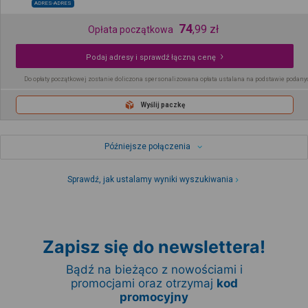
ADRES-ADRES
74
,
99
zł
Opłata początkowa
Podaj adresy i sprawdź łączną cenę
Do opłaty początkowej zostanie doliczona spersonalizowana opłata ustalana na podstawie podany
Wyślij paczkę
Późniejsze połączenia
Sprawdź, jak ustalamy wyniki wyszukiwania
Zapisz się do newslettera!
Bądź na bieżąco z nowościami i
promocjami oraz otrzymaj
kod
promocyjny