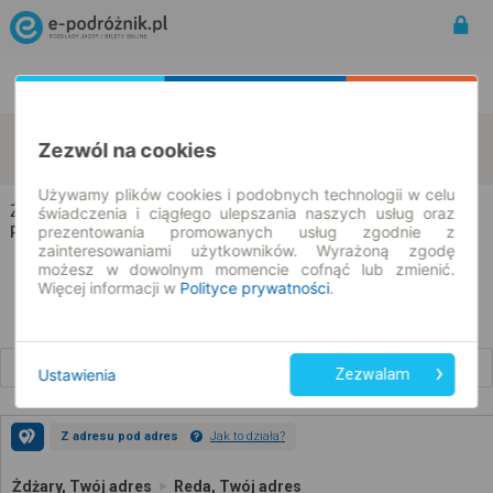
Rozkład Jazdy | Bilety
Bilety okresowe
Żdżary
Reda
Zezwól na cookies
zmień kryteria
10.08.2026 | -- : --
Używamy plików cookies i podobnych technologii w celu
Żdżary → Reda
świadczenia i ciągłego ulepszania naszych usług oraz
prezentowania promowanych usług zgodnie z
Rozkład jazdy i bilety
zainteresowaniami użytkowników. Wyrażoną zgodę
możesz w dowolnym momencie cofnąć lub zmienić.
Więcej informacji w
Polityce prywatności
.
Wcześniejsze połączenia
Ustawienia
Zezwalam
Z adresu pod adres
Jak to działa?
Żdżary, Twój adres
Reda, Twój adres