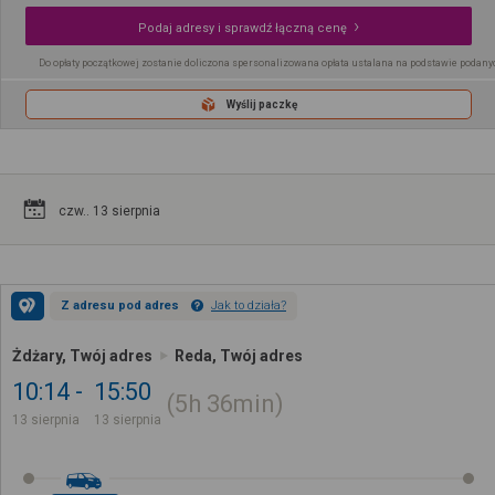
Podaj adresy i sprawdź łączną cenę
Do opłaty początkowej zostanie doliczona spersonalizowana opłata ustalana na podstawie podany
Wyślij paczkę
czw.. 13 sierpnia
Z adresu pod adres
Jak to działa?
Żdżary, Twój adres
Reda, Twój adres
10:14
15:50
5h
36min
13 sierpnia
13 sierpnia