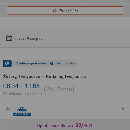
Wyślij paczkę
niedz.. 9 sierpnia
Z adresu pod adres
Jak to działa?
Żdżary, Twój adres
Podanin, Twój adres
08:34
11:05
2h
31min
09 sierpnia
09 sierpnia
ADRES-ADRES
32
,
99
zł
Opłata początkowa