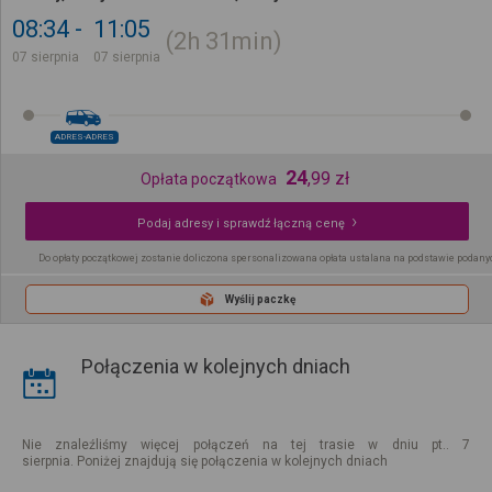
08:34
11:05
2h
31min
07 sierpnia
07 sierpnia
ADRES-ADRES
24
,
99
zł
Opłata początkowa
Podaj adresy i sprawdź łączną cenę
Do opłaty początkowej zostanie doliczona spersonalizowana opłata ustalana na podstawie podany
Wyślij paczkę
Połączenia w kolejnych dniach
Nie znaleźliśmy więcej połączeń na tej trasie w dniu pt.. 7
sierpnia. Poniżej znajdują się połączenia w kolejnych dniach