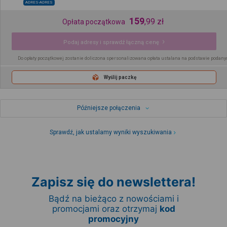
ADRES-ADRES
159
,
99
zł
Opłata początkowa
Podaj adresy i sprawdź łączną cenę
Do opłaty początkowej zostanie doliczona spersonalizowana opłata ustalana na podstawie podany
Wyślij paczkę
Późniejsze połączenia
Sprawdź, jak ustalamy wyniki wyszukiwania
Zapisz się do newslettera!
Bądź na bieżąco z nowościami i
promocjami oraz otrzymaj
kod
promocyjny