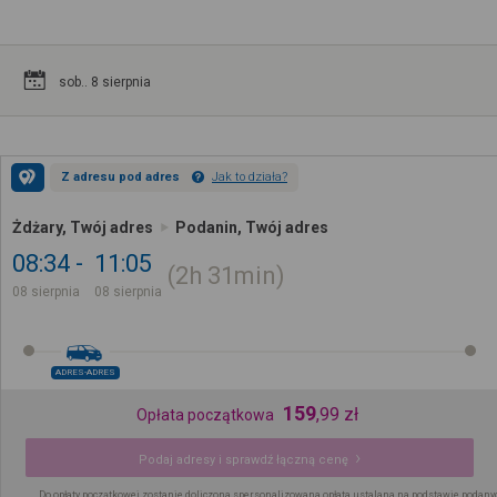
sob.. 8 sierpnia
Z adresu pod adres
Jak to działa?
Żdżary, Twój adres
Podanin, Twój adres
08:34
11:05
2h
31min
08 sierpnia
08 sierpnia
ADRES-ADRES
159
,
99
zł
Opłata początkowa
Podaj adresy i sprawdź łączną cenę
Do opłaty początkowej zostanie doliczona spersonalizowana opłata ustalana na podstawie podany