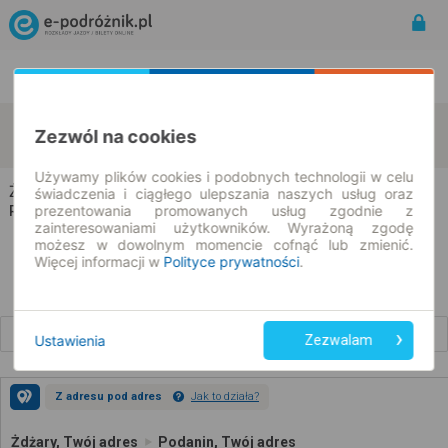
Rozkład Jazdy | Bilety
Bilety okresowe
Żdżary
Podanin
Zezwól na cookies
zmień kryteria
07.08.2026 | -- : --
Używamy plików cookies i podobnych technologii w celu
Żdżary → Podanin
świadczenia i ciągłego ulepszania naszych usług oraz
prezentowania promowanych usług zgodnie z
Rozkład jazdy i bilety
zainteresowaniami użytkowników. Wyrażoną zgodę
możesz w dowolnym momencie cofnąć lub zmienić.
Więcej informacji w
Polityce prywatności
.
Wcześniejsze połączenia
Ustawienia
Zezwalam
Z adresu pod adres
Jak to działa?
Żdżary, Twój adres
Podanin, Twój adres