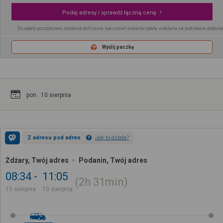
Podaj adresy i sprawdź łączną cenę
Do opłaty początkowej zostanie doliczona spersonalizowana opłata ustalana na podstawie podany
Wyślij paczkę
pon.. 10 sierpnia
Z adresu pod adres
Jak to działa?
Żdżary, Twój adres
Podanin, Twój adres
08:34
11:05
2h
31min
10 sierpnia
10 sierpnia