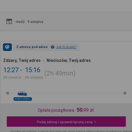
niedz.. 9 sierpnia
Z adresu pod adres
Jak to działa?
Żdżary, Twój adres
Nieciszów, Twój adres
12:27
15:16
2h
49min
09 sierpnia
09 sierpnia
ADRES-ADRES
50
,
99
zł
Opłata początkowa
Podaj adresy i sprawdź łączną cenę
Do opłaty początkowej zostanie doliczona spersonalizowana opłata ustalana na podstawie podany