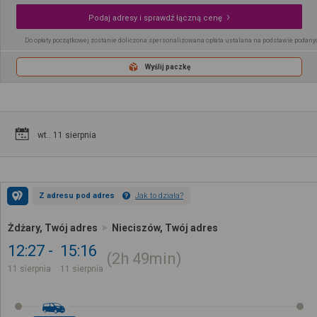
Podaj adresy i sprawdź łączną cenę
Do opłaty początkowej zostanie doliczona spersonalizowana opłata ustalana na podstawie podany
Wyślij paczkę
wt.. 11 sierpnia
Z adresu pod adres
Jak to działa?
Żdżary, Twój adres
Nieciszów, Twój adres
12:27
15:16
2h
49min
11 sierpnia
11 sierpnia