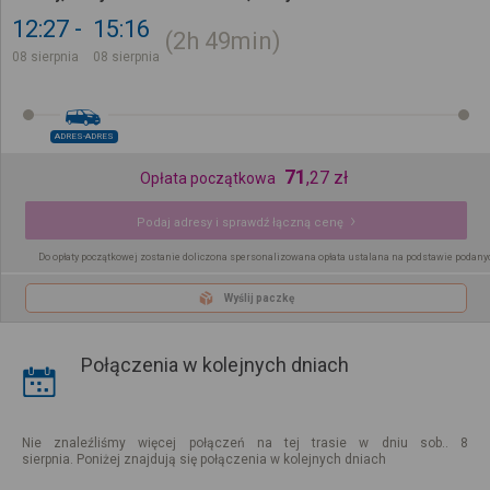
12:27
15:16
2h
49min
08 sierpnia
08 sierpnia
ADRES-ADRES
71
,
27
zł
Opłata początkowa
Podaj adresy i sprawdź łączną cenę
Do opłaty początkowej zostanie doliczona spersonalizowana opłata ustalana na podstawie podany
Wyślij paczkę
Połączenia w kolejnych dniach
Nie znaleźliśmy więcej połączeń na tej trasie w dniu sob.. 8
sierpnia. Poniżej znajdują się połączenia w kolejnych dniach