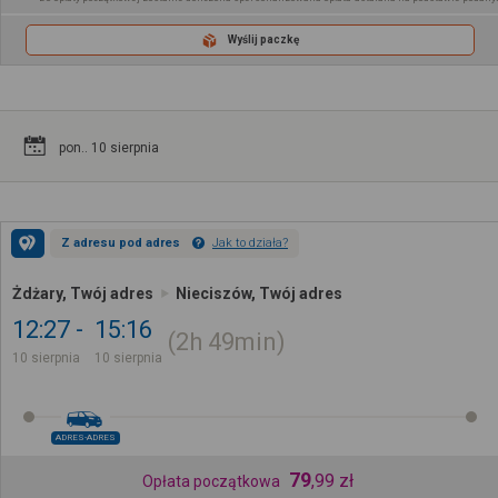
Wyślij paczkę
pon.. 10 sierpnia
Z adresu pod adres
Jak to działa?
Żdżary, Twój adres
Nieciszów, Twój adres
12:27
15:16
2h
49min
10 sierpnia
10 sierpnia
ADRES-ADRES
79
,
99
zł
Opłata początkowa