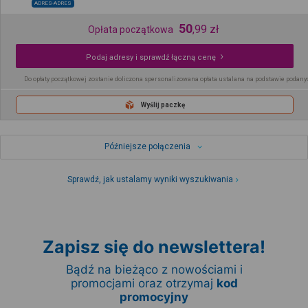
ADRES-ADRES
50
,
99
zł
Opłata początkowa
Podaj adresy i sprawdź łączną cenę
Do opłaty początkowej zostanie doliczona spersonalizowana opłata ustalana na podstawie podany
Wyślij paczkę
Późniejsze połączenia
Sprawdź, jak ustalamy wyniki wyszukiwania
Zapisz się do newslettera!
Bądź na bieżąco z nowościami i
promocjami oraz otrzymaj
kod
promocyjny