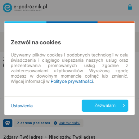
Rozkład Jazdy | Bilety
Bilety okresowe
Żdżary
Nieciszów
Zezwól na cookies
zmień kryteria
08.08.2026 | -- : --
Używamy plików cookies i podobnych technologii w celu
Żdżary → Nieciszów
świadczenia i ciągłego ulepszania naszych usług oraz
prezentowania promowanych usług zgodnie z
Rozkład jazdy i bilety
zainteresowaniami użytkowników. Wyrażoną zgodę
możesz w dowolnym momencie cofnąć lub zmienić.
Więcej informacji w
Polityce prywatności
.
Wcześniejsze połączenia
Ustawienia
Zezwalam
Z adresu pod adres
Jak to działa?
Żdżary, Twój adres
Nieciszów, Twój adres