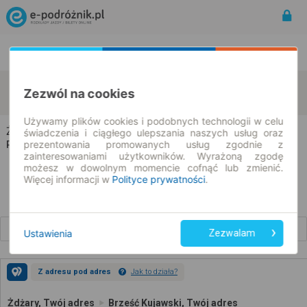
Rozkład Jazdy | Bilety
Bilety okresowe
Żdżary
Brześć Kujawski
Zezwól na cookies
zmień kryteria
07.08.2026 | -- : --
Używamy plików cookies i podobnych technologii w celu
Żdżary → Brześć Kujawski
świadczenia i ciągłego ulepszania naszych usług oraz
prezentowania promowanych usług zgodnie z
Rozkład jazdy i bilety
zainteresowaniami użytkowników. Wyrażoną zgodę
możesz w dowolnym momencie cofnąć lub zmienić.
Więcej informacji w
Polityce prywatności
.
Wcześniejsze połączenia
Ustawienia
Zezwalam
Z adresu pod adres
Jak to działa?
Żdżary, Twój adres
Brześć Kujawski, Twój adres