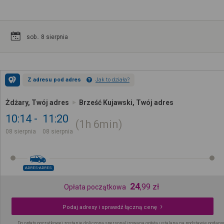
sob.. 8 sierpnia
Z adresu pod adres
Jak to działa?
Żdżary, Twój adres
Brześć Kujawski, Twój adres
10:14
11:20
1h
6min
08 sierpnia
08 sierpnia
ADRES-ADRES
24
,
99
zł
Opłata początkowa
Podaj adresy i sprawdź łączną cenę
Do opłaty początkowej zostanie doliczona spersonalizowana opłata ustalana na podstawie podany