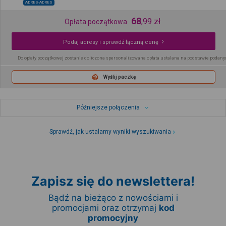
ADRES-ADRES
68
,
99
zł
Opłata początkowa
Podaj adresy i sprawdź łączną cenę
Do opłaty początkowej zostanie doliczona spersonalizowana opłata ustalana na podstawie podany
Wyślij paczkę
Późniejsze połączenia
Sprawdź, jak ustalamy wyniki wyszukiwania
Zapisz się do newslettera!
Bądź na bieżąco z nowościami i
promocjami oraz otrzymaj
kod
promocyjny