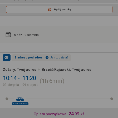
Wyślij paczkę
niedz.. 9 sierpnia
Z adresu pod adres
Jak to działa?
Żdżary, Twój adres
Brześć Kujawski, Twój adres
10:14
11:20
1h
6min
09 sierpnia
09 sierpnia
ADRES-ADRES
24
,
99
zł
Opłata początkowa