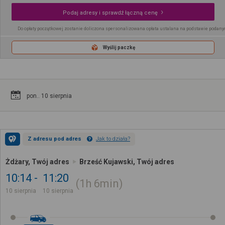
Podaj adresy i sprawdź łączną cenę
Do opłaty początkowej zostanie doliczona spersonalizowana opłata ustalana na podstawie podany
Wyślij paczkę
pon.. 10 sierpnia
Z adresu pod adres
Jak to działa?
Żdżary, Twój adres
Brześć Kujawski, Twój adres
10:14
11:20
1h
6min
10 sierpnia
10 sierpnia