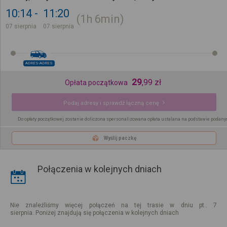
10:14
11:20
1h
6min
07 sierpnia
07 sierpnia
ADRES-ADRES
29
,
99
zł
Opłata początkowa
Podaj adresy i sprawdź łączną cenę
Do opłaty początkowej zostanie doliczona spersonalizowana opłata ustalana na podstawie podany
Wyślij paczkę
Połączenia w kolejnych dniach
Nie znaleźliśmy więcej połączeń na tej trasie w dniu pt.. 7
sierpnia. Poniżej znajdują się połączenia w kolejnych dniach