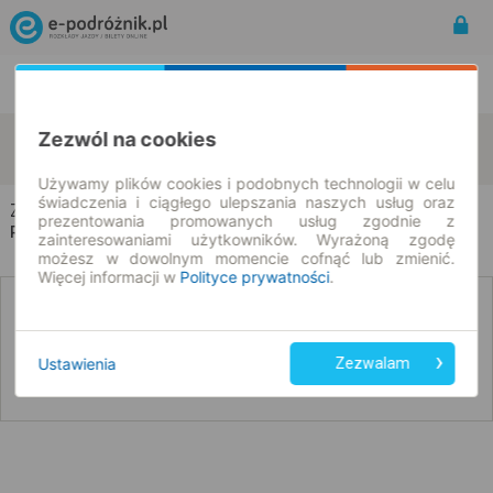
Rozkład Jazdy | Bilety
Bilety okresowe
Zduny
Kostrzewice
Zezwól na cookies
zmień kryteria
09.08.2026 | -- : --
Używamy plików cookies i podobnych technologii w celu
świadczenia i ciągłego ulepszania naszych usług oraz
Zduny → Kostrzewice
prezentowania promowanych usług zgodnie z
Rozkład jazdy i bilety
zainteresowaniami użytkowników. Wyrażoną zgodę
możesz w dowolnym momencie cofnąć lub zmienić.
Więcej informacji w
Polityce prywatności
.
Nie znaleźliśmy połączeń na podany dzień
Ustawienia
Zezwalam
Poniżej przedstawiamy dostępne połączenia z innych dat