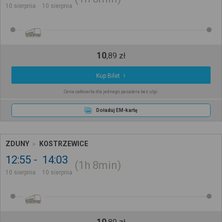
10 sierpnia
10 sierpnia
10
,
89
zł
Kup Bilet
Cena całkowita dla jednego pasażera bez ulgi
Doładuj EM-kartę
ZDUNY
KOSTRZEWICE
12:55
14:03
1h
8min
10 sierpnia
10 sierpnia
10