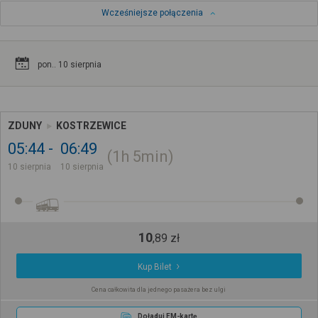
Wcześniejsze połączenia
pon.. 10 sierpnia
ZDUNY
KOSTRZEWICE
05:44
06:49
1h
5min
10 sierpnia
10 sierpnia
10
,
89
zł
Kup Bilet
Cena całkowita dla jednego pasażera bez ulgi
Doładuj EM-kartę