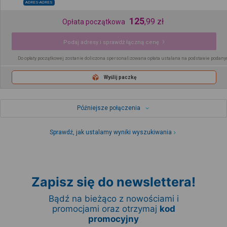
ADRES-ADRES
125
,
99
zł
Opłata początkowa
Podaj adresy i sprawdź łączną cenę
Do opłaty początkowej zostanie doliczona spersonalizowana opłata ustalana na podstawie podany
Wyślij paczkę
Późniejsze połączenia
Sprawdź, jak ustalamy wyniki wyszukiwania
Zapisz się do newslettera!
Bądź na bieżąco z nowościami i
promocjami oraz otrzymaj
kod
promocyjny