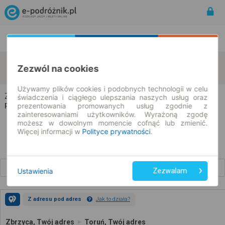
Rozkład Jazdy | Bilety
Bilety okresowe
Zbrzyca
Toruń
Zezwól na cookies
zmień kryteria
10.08.2026 | -- : --
Używamy plików cookies i podobnych technologii w celu
Zbrzyca → Toruń
świadczenia i ciągłego ulepszania naszych usług oraz
prezentowania promowanych usług zgodnie z
Rozkład jazdy i bilety
zainteresowaniami użytkowników. Wyrażoną zgodę
możesz w dowolnym momencie cofnąć lub zmienić.
Więcej informacji w
Polityce prywatności
.
Wcześniejsze połączenia
Ustawienia
Zezwalam
Z adresu pod adres
Jak to działa?
Zbrzyca, Twój adres
Toruń, Twój adres