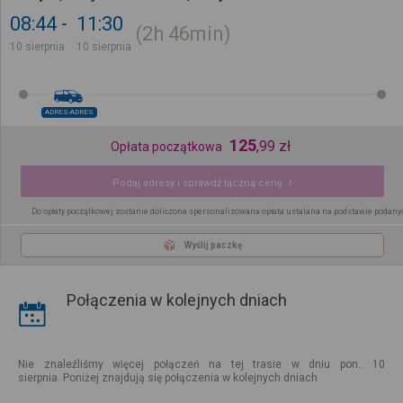
08:44
11:30
2h
46min
10 sierpnia
10 sierpnia
ADRES-ADRES
125
,
99
zł
Opłata początkowa
Podaj adresy i sprawdź łączną cenę
Do opłaty początkowej zostanie doliczona spersonalizowana opłata ustalana na podstawie podany
Wyślij paczkę
Połączenia w kolejnych dniach
Nie znaleźliśmy więcej połączeń na tej trasie w dniu pon.. 10
sierpnia. Poniżej znajdują się połączenia w kolejnych dniach