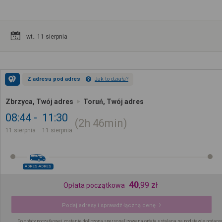
wt.. 11 sierpnia
Z adresu pod adres
Jak to działa?
Zbrzyca, Twój adres
Toruń, Twój adres
08:44
11:30
2h
46min
11 sierpnia
11 sierpnia
ADRES-ADRES
40
,
99
zł
Opłata początkowa
Podaj adresy i sprawdź łączną cenę
Do opłaty początkowej zostanie doliczona spersonalizowana opłata ustalana na podstawie podany