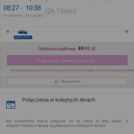
08:27
10:38
2h
11min
09 sierpnia
09 sierpnia
ADRES-ADRES
49
,
99
zł
Opłata początkowa
Podaj adresy i sprawdź łączną cenę
Do opłaty początkowej zostanie doliczona spersonalizowana opłata ustalana na podstawie podany
Wyślij paczkę
Połączenia w kolejnych dniach
Nie znaleźliśmy więcej połączeń na tej trasie w dniu niedz.. 9
sierpnia. Poniżej znajdują się połączenia w kolejnych dniach