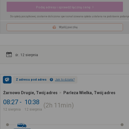
Podaj adresy i sprawdź łączną cenę
Do opłaty początkowej zostanie doliczona spersonalizowana opłata ustalana na podstawie podany
Wyślij paczkę
śr.. 12 sierpnia
Z adresu pod adres
Jak to działa?
Żarnowo Drugie, Twój adres
Parleza Wielka, Twój adres
08:27
10:38
2h
11min
12 sierpnia
12 sierpnia