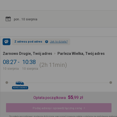
pon.. 10 sierpnia
Z adresu pod adres
Jak to działa?
Żarnowo Drugie, Twój adres
Parleza Wielka, Twój adres
08:27
10:38
2h
11min
10 sierpnia
10 sierpnia
ADRES-ADRES
55
,
99
zł
Opłata początkowa
Podaj adresy i sprawdź łączną cenę
Do opłaty początkowej zostanie doliczona spersonalizowana opłata ustalana na podstawie podany