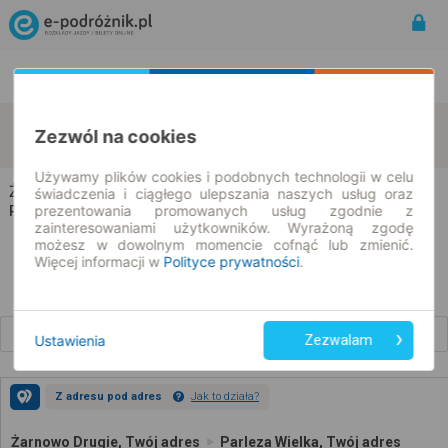
Rozkład Jazdy | Bilety
Bilety okresowe
Żarnowo Drugie
Parleza Wielka
Zezwól na cookies
zmień kryteria
09.08.2026 | -- : --
Używamy plików cookies i podobnych technologii w celu
Żarnowo Drugie → Parleza Wielka
świadczenia i ciągłego ulepszania naszych usług oraz
prezentowania promowanych usług zgodnie z
Rozkład jazdy i bilety
zainteresowaniami użytkowników. Wyrażoną zgodę
możesz w dowolnym momencie cofnąć lub zmienić.
Więcej informacji w
Polityce prywatności
.
Wcześniejsze połączenia
Ustawienia
Zezwalam
Z adresu pod adres
Jak to działa?
Żarnowo Drugie, Twój adres
Parleza Wielka, Twój adres