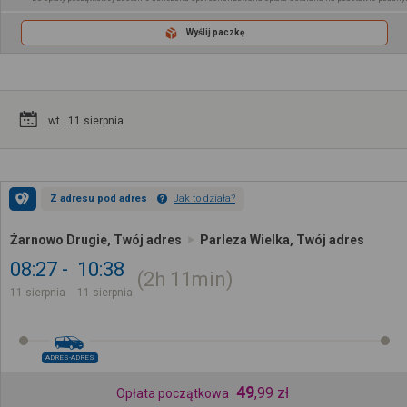
Wyślij paczkę
wt.. 11 sierpnia
Z adresu pod adres
Jak to działa?
Żarnowo Drugie, Twój adres
Parleza Wielka, Twój adres
08:27
10:38
2h
11min
11 sierpnia
11 sierpnia
ADRES-ADRES
49
,
99
zł
Opłata początkowa