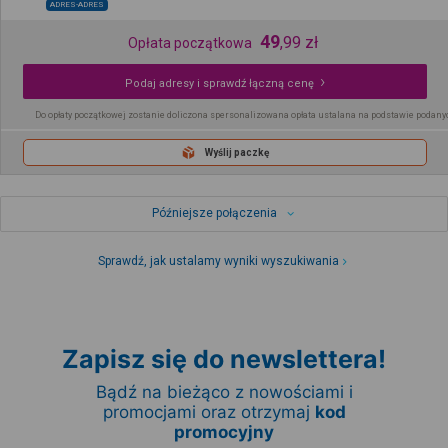
ADRES-ADRES
49
,
99
zł
Opłata początkowa
Podaj adresy i sprawdź łączną cenę
Do opłaty początkowej zostanie doliczona spersonalizowana opłata ustalana na podstawie podany
Wyślij paczkę
Późniejsze połączenia
Sprawdź, jak ustalamy wyniki wyszukiwania
Zapisz się do newslettera!
Bądź na bieżąco z nowościami i
promocjami oraz otrzymaj
kod
promocyjny