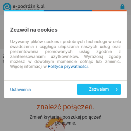
Rozkład Jazdy | Bilety
Bilety okresowe
Zezwól na cookies
Zaręby-Jartuzy
Zambrów
zmień kryteria
Używamy plików cookies i podobnych technologii w celu
09.08.2026 | -- : --
świadczenia i ciągłego ulepszania naszych usług oraz
prezentowania promowanych usług zgodnie z
Zaręby-Jartuzy → Zambrów
zainteresowaniami użytkowników. Wyrażoną zgodę
możesz w dowolnym momencie cofnąć lub zmienić.
Rozkład jazdy i bilety
Więcej informacji w
Polityce prywatności
.
Ustawienia
Zezwalam
Upss... Nie udało nam się
znaleźć połączeń.
Zmień kryteria i poszukaj połączeń
ponownie.