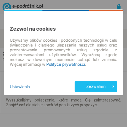
Rozkład Jazdy | Bilety
Bilety okresowe
Zezwól na cookies
Zarębin
Kielce
zmień kryteria
Używamy plików cookies i podobnych technologii w celu
08.08.2026 | -- : --
świadczenia i ciągłego ulepszania naszych usług oraz
prezentowania promowanych usług zgodnie z
Zarębin → Kielce
zainteresowaniami użytkowników. Wyrażoną zgodę
możesz w dowolnym momencie cofnąć lub zmienić.
Rozkład jazdy i bilety
Więcej informacji w
Polityce prywatności
.
Brak połączeń spełniających Twoje kryteria.
Ustawienia
Zezwalam
Wyszukaliśmy połączenia, które moga Cię zainteresować.
Znajdź coś dla siebie spośród poniższych propozycji.