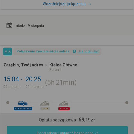
Wcześniejsze połączenia
niedz.. 9 sierpnia
MIX
Połączenie zawiera adres-adres
Jak to działa?
Zarębin, Twój adres
Kielce Główne
Peron II
15:04
20:25
5h
21min
09 sierpnia
09 sierpnia
ADRES-ADRES
OSOB.
IC 1323
69
,
19
zł
Opłata początkowa
Podaj adresy i sprawdź łączną cenę