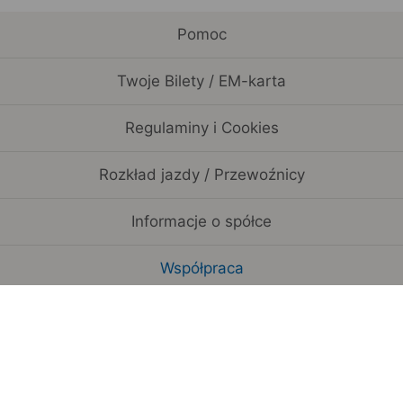
Pomoc
Twoje Bilety / EM-karta
Regulaminy i Cookies
Rozkład jazdy / Przewoźnicy
Informacje o spółce
Współpraca
Pozostałe serwisy
Pobierz aplikację mobilną