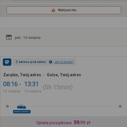
Wyślij paczkę
pon.. 10 sierpnia
Z adresu pod adres
Jak to działa?
Zarębin, Twój adres
Golce, Twój adres
08:16
13:31
5h
15min
10 sierpnia
10 sierpnia
ADRES-ADRES
59
,
99
zł
Opłata początkowa