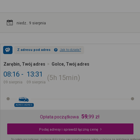
niedz.. 9 sierpnia
Z adresu pod adres
Jak to działa?
Zarębin, Twój adres
Golce, Twój adres
08:16
13:31
5h
15min
09 sierpnia
09 sierpnia
ADRES-ADRES
59
,
99
zł
Opłata początkowa
Podaj adresy i sprawdź łączną cenę
Do opłaty początkowej zostanie doliczona spersonalizowana opłata ustalana na podstawie podany