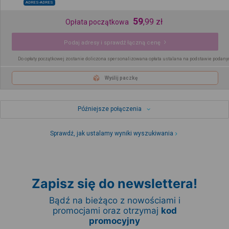
ADRES-ADRES
59
,
99
zł
Opłata początkowa
Podaj adresy i sprawdź łączną cenę
Do opłaty początkowej zostanie doliczona spersonalizowana opłata ustalana na podstawie podany
Wyślij paczkę
Późniejsze połączenia
Sprawdź, jak ustalamy wyniki wyszukiwania
Zapisz się do newslettera!
Bądź na bieżąco z nowościami i
promocjami oraz otrzymaj
kod
promocyjny