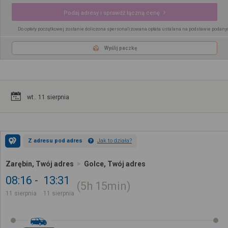
Podaj adresy i sprawdź łączną cenę
Do opłaty początkowej zostanie doliczona spersonalizowana opłata ustalana na podstawie podany
Wyślij paczkę
wt.. 11 sierpnia
Z adresu pod adres
Jak to działa?
Zarębin, Twój adres
Golce, Twój adres
08:16
13:31
5h
15min
11 sierpnia
11 sierpnia