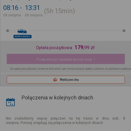
08:16
13:31
5h
15min
08 sierpnia
08 sierpnia
ADRES-ADRES
179
,
99
zł
Opłata początkowa
Podaj adresy i sprawdź łączną cenę
Do opłaty początkowej zostanie doliczona spersonalizowana opłata ustalana na podstawie podany
Wyślij paczkę
Połączenia w kolejnych dniach
Nie znaleźliśmy więcej połączeń na tej trasie w dniu sob.. 8
sierpnia. Poniżej znajdują się połączenia w kolejnych dniach