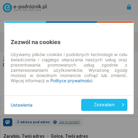
Rozkład Jazdy | Bilety
Bilety okresowe
Zarębin
Golce
Zezwól na cookies
zmień kryteria
08.08.2026 | -- : --
Używamy plików cookies i podobnych technologii w celu
Zarębin → Golce
świadczenia i ciągłego ulepszania naszych usług oraz
prezentowania promowanych usług zgodnie z
Rozkład jazdy i bilety
zainteresowaniami użytkowników. Wyrażoną zgodę
możesz w dowolnym momencie cofnąć lub zmienić.
Więcej informacji w
Polityce prywatności
.
Wcześniejsze połączenia
Ustawienia
Zezwalam
Z adresu pod adres
Jak to działa?
Zarębin, Twój adres
Golce, Twój adres