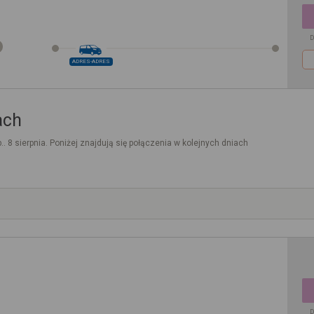
D
ADRES-ADRES
ach
.. 8 sierpnia. Poniżej znajdują się połączenia w kolejnych dniach
D