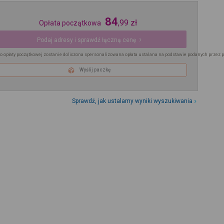
84
,
99
zł
Opłata początkowa
Podaj adresy i sprawdź łączną cenę
o opłaty początkowej zostanie doliczona spersonalizowana opłata ustalana na podstawie podanych przez 
Wyślij paczkę
Sprawdź, jak ustalamy wyniki wyszukiwania