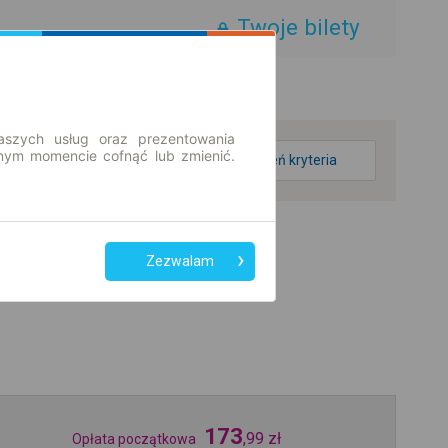
Twoje bilety
aszych usług oraz prezentowania
ym momencie cofnąć lub zmienić.
zmień kryteria
Zezwalam
173
,
99
zł
Opłata początkowa