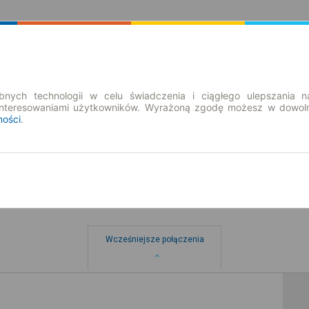
Rozkład Jazdy | Bilety
Bilety okresowe
nych technologii w celu świadczenia i ciągłego ulepszania n
interesowaniami użytkowników. Wyrażoną zgodę możesz w dowoln
ności
.
Wcześniejsze połączenia