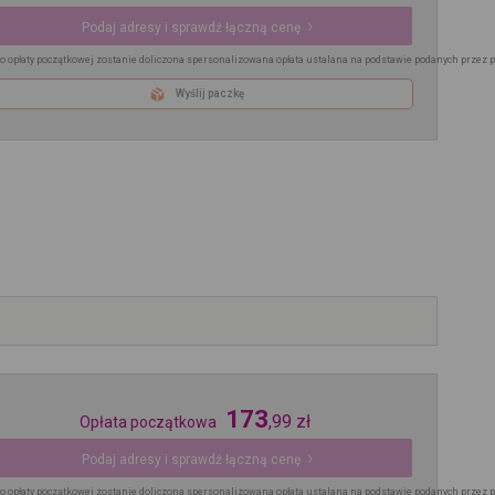
Podaj adresy i sprawdź łączną cenę
o opłaty początkowej zostanie doliczona spersonalizowana opłata ustalana na podstawie podanych przez 
Wyślij paczkę
173
,
99
zł
Opłata początkowa
Podaj adresy i sprawdź łączną cenę
o opłaty początkowej zostanie doliczona spersonalizowana opłata ustalana na podstawie podanych przez 