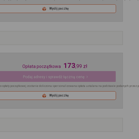
Wyślij paczkę
173
,
99
zł
Opłata początkowa
Podaj adresy i sprawdź łączną cenę
o opłaty początkowej zostanie doliczona spersonalizowana opłata ustalana na podstawie podanych przez 
Wyślij paczkę