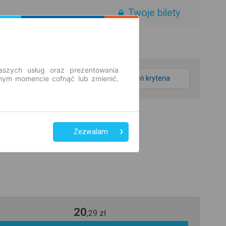
Twoje bilety
aszych usług oraz prezentowania
ym momencie cofnąć lub zmienić.
zmień kryteria
Zezwalam
20
,
29
zł