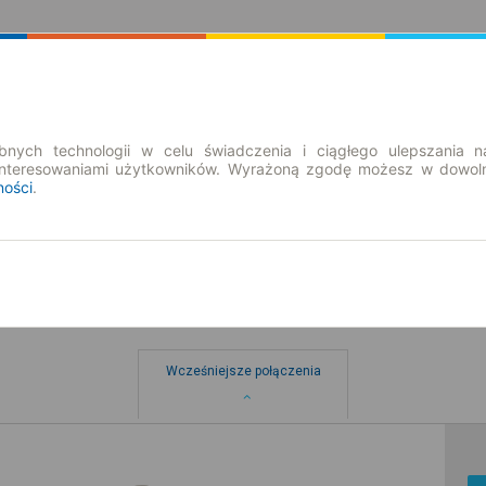
Rozkład Jazdy | Bilety
Bilety okresowe
nych technologii w celu świadczenia i ciągłego ulepszania n
interesowaniami użytkowników. Wyrażoną zgodę możesz w dowoln
ności
.
z
Wcześniejsze połączenia