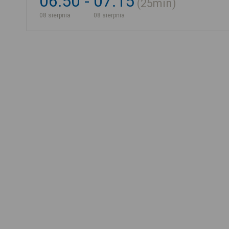
06:50
07:15
25min
08 sierpnia
08 sierpnia