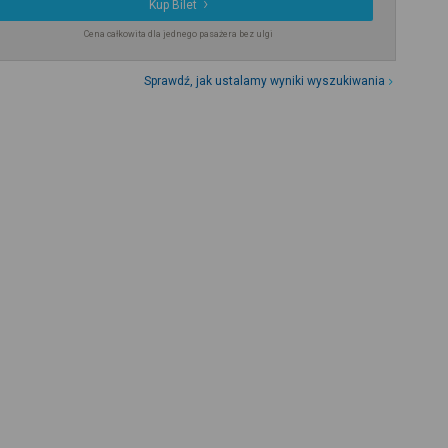
Kup Bilet
Cena całkowita dla jednego pasażera bez ulgi
Sprawdź, jak ustalamy wyniki wyszukiwania