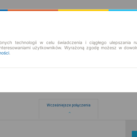
Rozkład Jazdy | Bilety
Bilety okresowe
nych technologii w celu świadczenia i ciągłego ulepszania n
interesowaniami użytkowników. Wyrażoną zgodę możesz w dowoln
ności
.
Wcześniejsze połączenia