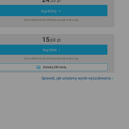
,
55
zł
Kup Bilety
Cena całkowita dla jednego pasażera bez ulgi
15
,
69
zł
Kup Bilet
Cena całkowita dla jednego pasażera bez ulgi
Doładuj EM-kartę
Sprawdź, jak ustalamy wyniki wyszukiwania