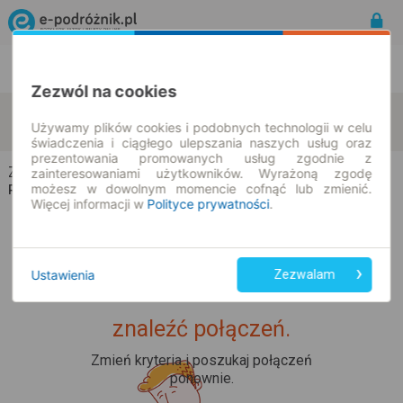
Rozkład Jazdy | Bilety
Bilety okresowe
Zezwól na cookies
Zalesie
Białystok
zmień kryteria
Używamy plików cookies i podobnych technologii w celu
08.08.2026 | -- : --
świadczenia i ciągłego ulepszania naszych usług oraz
prezentowania promowanych usług zgodnie z
Zalesie → Białystok
zainteresowaniami użytkowników. Wyrażoną zgodę
możesz w dowolnym momencie cofnąć lub zmienić.
Rozkład jazdy i bilety
Więcej informacji w
Polityce prywatności
.
Ustawienia
Zezwalam
Upss... Nie udało nam się
znaleźć połączeń.
Zmień kryteria i poszukaj połączeń
ponownie.