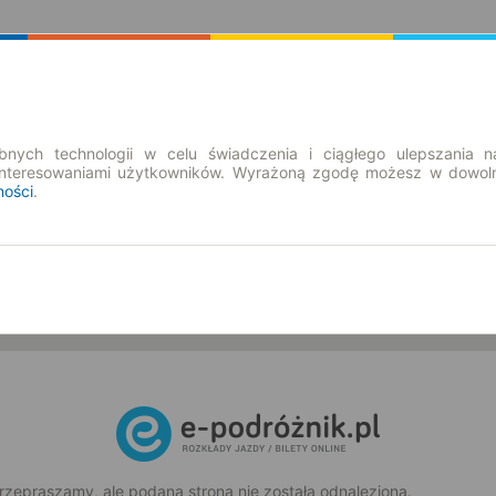
Rozkład Jazdy | Bilety
Bilety okresowe
nych technologii w celu świadczenia i ciągłego ulepszania n
interesowaniami użytkowników. Wyrażoną zgodę możesz w dowoln
ności
.
so. 8 sie.
-- : --
rzepraszamy, ale podana strona nie została odnaleziona.