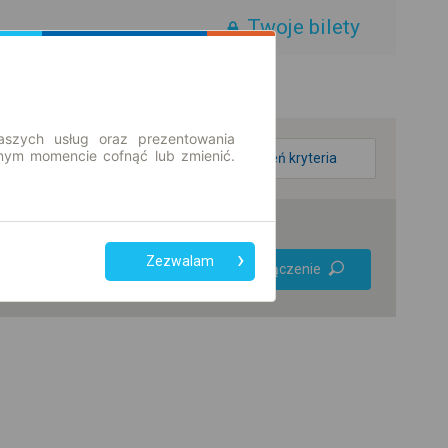
Twoje bilety
aszych usług oraz prezentowania
ym momencie cofnąć lub zmienić.
zmień kryteria
Preferuj bez
Zezwalam
Znajdź połączenie
przesiadek
Tylko bilet online