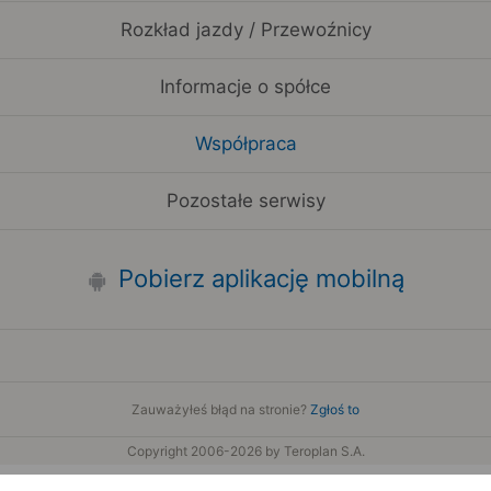
Rozkład jazdy / Przewoźnicy
Informacje o spółce
Współpraca
Pozostałe serwisy
Pobierz aplikację mobilną
Zauważyłeś błąd na stronie?
Zgłoś to
Copyright 2006-2026 by Teroplan S.A.