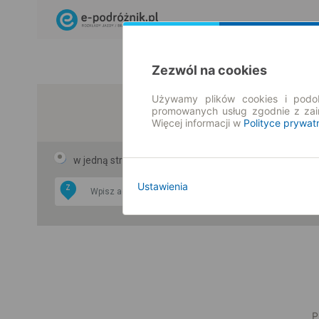
Zezwól na cookies
Używamy plików cookies i podob
promowanych usług zgodnie z za
Więcej informacji w
Polityce prywat
w jedną stronę
w obie strony
Ustawienia
Z
DO
P