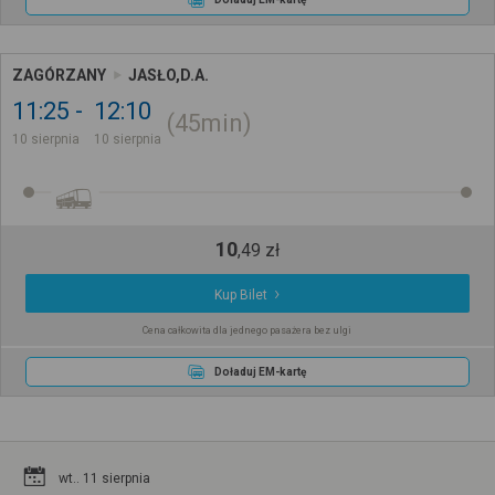
ZAGÓRZANY
JASŁO,D.A.
11:25
12:10
45min
10 sierpnia
10 sierpnia
10
,
49
zł
Kup Bilet
Cena całkowita dla jednego pasażera bez ulgi
Doładuj EM-kartę
wt.. 11 sierpnia