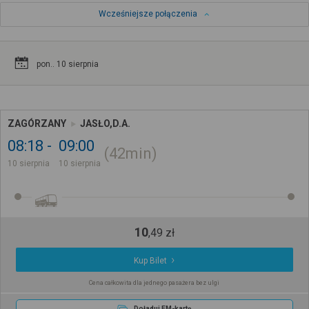
Wcześniejsze połączenia
pon.. 10 sierpnia
ZAGÓRZANY
JASŁO,D.A.
08:18
09:00
42min
10 sierpnia
10 sierpnia
10
,
49
zł
Kup Bilet
Cena całkowita dla jednego pasażera bez ulgi
Doładuj EM-kartę