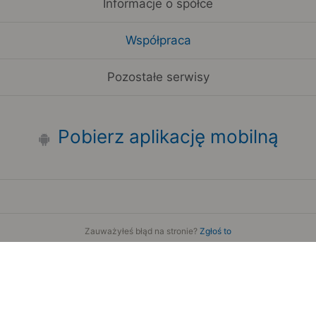
Informacje o spółce
Współpraca
Pozostałe serwisy
Pobierz aplikację mobilną
Zauważyłeś błąd na stronie?
Zgłoś to
Copyright 2006-2026 by Teroplan S.A.
Serwis używa danych GeoLite2 stworzonych przez firmę
MaxMind
www.maxmind.com