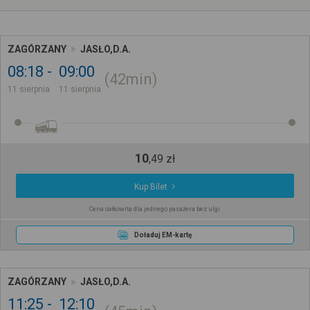
ZAGÓRZANY
JASŁO,D.A.
08:18
09:00
42min
11 sierpnia
11 sierpnia
10
,
49
zł
Kup Bilet
Cena całkowita dla jednego pasażera bez ulgi
Doładuj EM-kartę
ZAGÓRZANY
JASŁO,D.A.
11:25
12:10