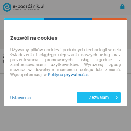
Rozkład Jazdy | Bilety
Bilety okresowe
Zagórzany
Jasło
Zezwól na cookies
zmień kryteria
09.08.2026 | -- : --
Używamy plików cookies i podobnych technologii w celu
świadczenia i ciągłego ulepszania naszych usług oraz
Zagórzany → Jasło
prezentowania promowanych usług zgodnie z
Rozkład jazdy i bilety
zainteresowaniami użytkowników. Wyrażoną zgodę
możesz w dowolnym momencie cofnąć lub zmienić.
Więcej informacji w
Polityce prywatności
.
Nie znaleźliśmy połączeń na podany dzień
Ustawienia
Zezwalam
Poniżej przedstawiamy dostępne połączenia z innych dat