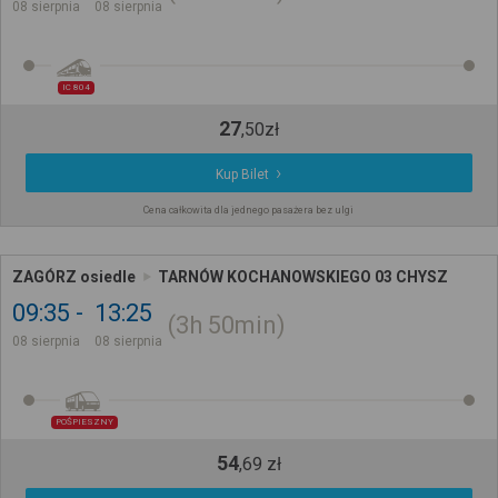
08 sierpnia
08 sierpnia
IC 804
27
,
50
zł
Kup Bilet
Cena całkowita dla jednego pasażera bez ulgi
ZAGÓRZ osiedle
TARNÓW KOCHANOWSKIEGO 03 CHYSZ
09:35
13:25
3h
50min
08 sierpnia
08 sierpnia
POŚPIESZNY
54
,
69
zł