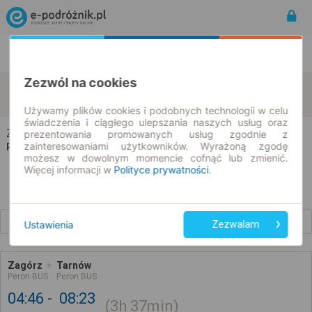
Rozkład Jazdy | Bilety
Bilety okresowe
Zezwól na cookies
Zagórz
Tarnów
zmień kryteria
08.08.2026 | -- : --
Używamy plików cookies i podobnych technologii w celu
świadczenia i ciągłego ulepszania naszych usług oraz
Zagórz → Tarnów
prezentowania promowanych usług zgodnie z
zainteresowaniami użytkowników. Wyrażoną zgodę
Rozkład jazdy i bilety
możesz w dowolnym momencie cofnąć lub zmienić.
Więcej informacji w
Polityce prywatności
.
Wcześniejsze połączenia
Ustawienia
Zezwalam
Zagórz
Tarnów
Peron BUS
Peron BUS
04:46
08:23
3h
37min