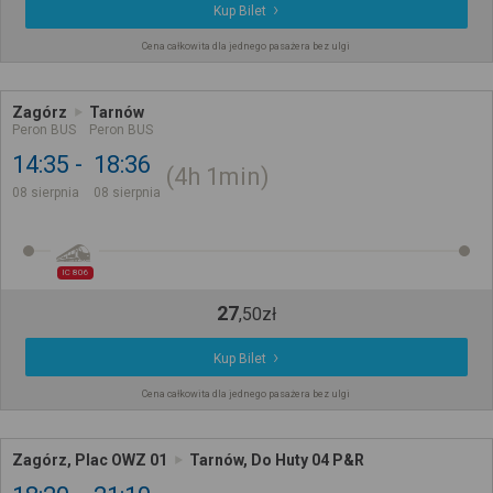
Kup Bilet
Cena całkowita dla jednego pasażera bez ulgi
Zagórz
Tarnów
Peron BUS
Peron BUS
14:35
18:36
4h
1min
08 sierpnia
08 sierpnia
IC 806
27
,
50
zł
Kup Bilet
Cena całkowita dla jednego pasażera bez ulgi
Zagórz, Plac OWZ 01
Tarnów, Do Huty 04 P&R