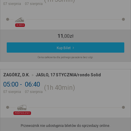
07 sierpnia
07 sierpnia
IC 804
11
,
00
zł
Kup Bilet
Cena całkowita dla jednego pasażera bez ulgi
ZAGÓRZ, D.K.
JASŁO, 17 STYCZNIA/rondo Solid
05:00
06:40
1h
40min
07 sierpnia
07 sierpnia
POŚPIESZNY
Przewoźnik nie udostępnia biletów do sprzedaży online.