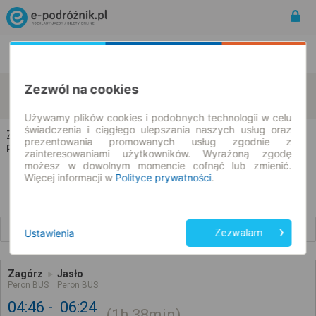
Rozkład Jazdy | Bilety
Bilety okresowe
Zagórz
Jasło
Zezwól na cookies
zmień kryteria
07.08.2026 | -- : --
Używamy plików cookies i podobnych technologii w celu
świadczenia i ciągłego ulepszania naszych usług oraz
Zagórz → Jasło
prezentowania promowanych usług zgodnie z
Rozkład jazdy i bilety
zainteresowaniami użytkowników. Wyrażoną zgodę
możesz w dowolnym momencie cofnąć lub zmienić.
Więcej informacji w
Polityce prywatności
.
Wcześniejsze połączenia
Ustawienia
Zezwalam
Zagórz
Jasło
Peron BUS
Peron BUS
04:46
06:24
1h
38min