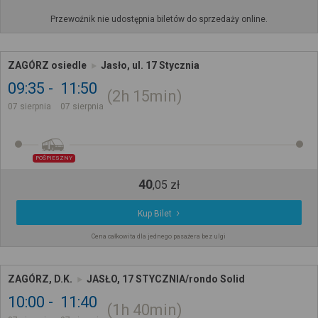
Przewoźnik nie udostępnia biletów do sprzedaży online.
ZAGÓRZ osiedle
Jasło, ul. 17 Stycznia
09:35
11:50
2h
15min
07 sierpnia
07 sierpnia
POŚPIESZNY
40
,
05
zł
Kup Bilet
Cena całkowita dla jednego pasażera bez ulgi
ZAGÓRZ, D.K.
JASŁO, 17 STYCZNIA/rondo Solid
10:00
11:40
1h
40min