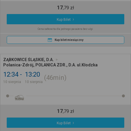
17
,
79
zł
Kup Bilet
Cena całkowita dla jednego pasażera bez ulgi
Kup bilet miesięczny
ZĄBKOWICE ŚLĄSKIE, D.A.
Polanica-Zdrój, POLANICA ZDR., D.A. ul.Kłodzka
12:34
13:20
46min
10 sierpnia
10 sierpnia
17
,
79
zł
Kup Bilet