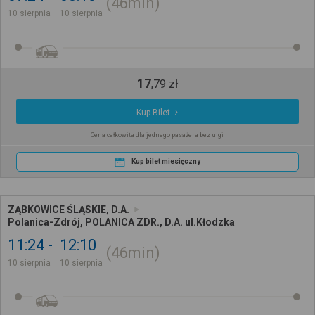
46min
10 sierpnia
10 sierpnia
17
,
79
zł
Kup Bilet
Cena całkowita dla jednego pasażera bez ulgi
Kup bilet miesięczny
ZĄBKOWICE ŚLĄSKIE, D.A.
Polanica-Zdrój, POLANICA ZDR., D.A. ul.Kłodzka
11:24
12:10
46min
10 sierpnia
10 sierpnia