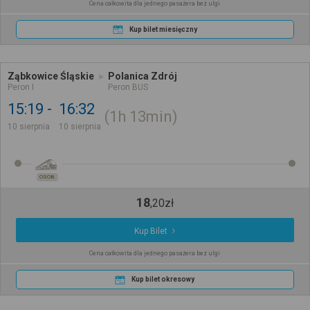
Cena całkowita dla jednego pasażera bez ulgi
Kup bilet miesięczny
Ząbkowice Śląskie
Polanica Zdrój
Peron I
Peron BUS
15:19
16:32
1h
13min
10 sierpnia
10 sierpnia
OSOB.
18
,
20
zł
Kup Bilet
Cena całkowita dla jednego pasażera bez ulgi
Kup bilet okresowy