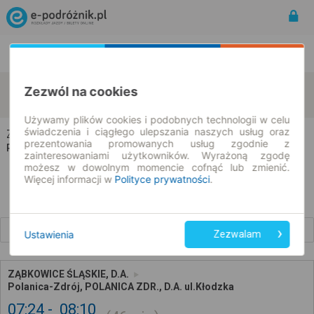
Rozkład Jazdy | Bilety
Bilety okresowe
Ząbkowice Śląskie
Polanica-Zdrój
Zezwól na cookies
zmień kryteria
10.08.2026 | -- : --
Używamy plików cookies i podobnych technologii w celu
świadczenia i ciągłego ulepszania naszych usług oraz
Ząbkowice Śląskie → Polanica-Zdrój
prezentowania promowanych usług zgodnie z
Rozkład jazdy i bilety
zainteresowaniami użytkowników. Wyrażoną zgodę
możesz w dowolnym momencie cofnąć lub zmienić.
Więcej informacji w
Polityce prywatności
.
Wcześniejsze połączenia
Ustawienia
Zezwalam
ZĄBKOWICE ŚLĄSKIE, D.A.
Polanica-Zdrój, POLANICA ZDR., D.A. ul.Kłodzka
07:24
08:10