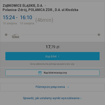
ZĄBKOWICE ŚLĄSKIE, D.A.
Polanica-Zdrój, POLANICA ZDR., D.A. ul.Kłodzka
15:24
16:10
46min
10 sierpnia
10 sierpnia
17
,
79
zł
Kup Bilet
Cena całkowita dla jednego pasażera bez ulgi
Kup bilet miesięczny
Późniejsze połączenia
Sprawdź, jak ustalamy wyniki wyszukiwania