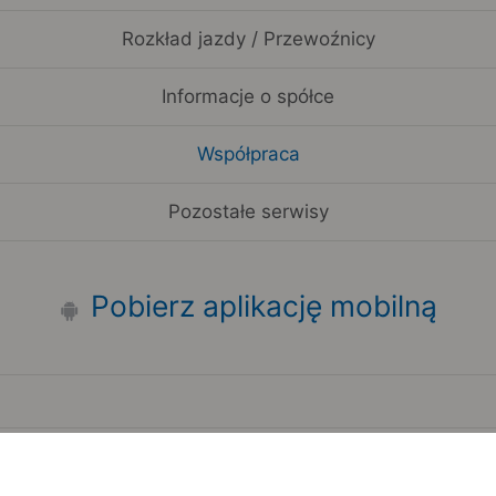
Rozkład jazdy / Przewoźnicy
Informacje o spółce
Współpraca
Pozostałe serwisy
Pobierz aplikację mobilną
Zauważyłeś błąd na stronie?
Zgłoś to