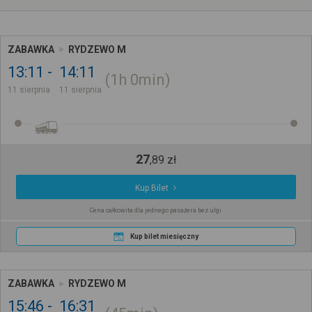
ZABAWKA
RYDZEWO M
13:11
14:11
1h
0min
11 sierpnia
11 sierpnia
27
,
89
zł
Kup Bilet
Cena całkowita dla jednego pasażera bez ulgi
Kup bilet miesięczny
ZABAWKA
RYDZEWO M
15:46
16:31