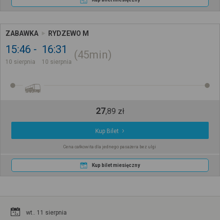
ZABAWKA
RYDZEWO M
15:46
16:31
45min
10 sierpnia
10 sierpnia
27
,
89
zł
Kup Bilet
Cena całkowita dla jednego pasażera bez ulgi
Kup bilet miesięczny
wt.. 11 sierpnia