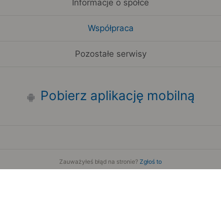
Informacje o spółce
Współpraca
Pozostałe serwisy
Pobierz aplikację mobilną
Zauważyłeś błąd na stronie?
Zgłoś to
Copyright 2006-2026 by Teroplan S.A.
Serwis używa danych GeoLite2 stworzonych przez firmę
MaxMind
www.maxmind.com