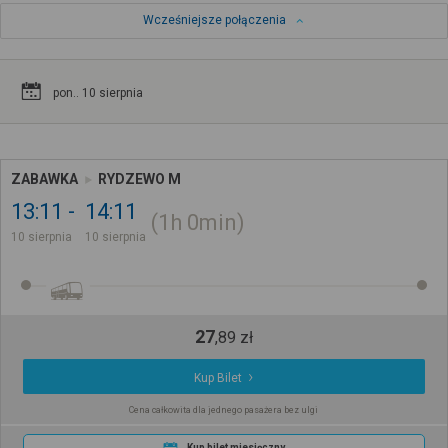
Wcześniejsze połączenia
pon.. 10 sierpnia
ZABAWKA
RYDZEWO M
13:11
14:11
1h
0min
10 sierpnia
10 sierpnia
27
,
89
zł
Kup Bilet
Cena całkowita dla jednego pasażera bez ulgi
Kup bilet miesięczny