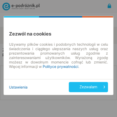
Rozkład Jazdy | Bilety
Bilety okresowe
Zabawka
Rydzewo
Zezwól na cookies
zmień kryteria
08.08.2026 | -- : --
Używamy plików cookies i podobnych technologii w celu
świadczenia i ciągłego ulepszania naszych usług oraz
Zabawka → Rydzewo
prezentowania promowanych usług zgodnie z
Rozkład jazdy i bilety
zainteresowaniami użytkowników. Wyrażoną zgodę
możesz w dowolnym momencie cofnąć lub zmienić.
Więcej informacji w
Polityce prywatności
.
Nie znaleźliśmy połączeń na podany dzień
Ustawienia
Zezwalam
Poniżej przedstawiamy dostępne połączenia z innych dat