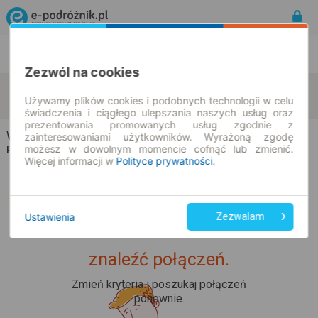
Rozkład Jazdy | Bilety
Bilety okresowe
Zezwól na cookies
Wyszomierz Wielki
Poznań
zmień kryteria
Używamy plików cookies i podobnych technologii w celu
08.08.2026 | -- : --
świadczenia i ciągłego ulepszania naszych usług oraz
prezentowania promowanych usług zgodnie z
Wyszomierz Wielki → Poznań
zainteresowaniami użytkowników. Wyrażoną zgodę
możesz w dowolnym momencie cofnąć lub zmienić.
Rozkład jazdy i bilety
Więcej informacji w
Polityce prywatności
.
Ustawienia
Zezwalam
Upss... Nie udało nam się
znaleźć połączeń.
Zmień kryteria i poszukaj połączeń
ponownie.