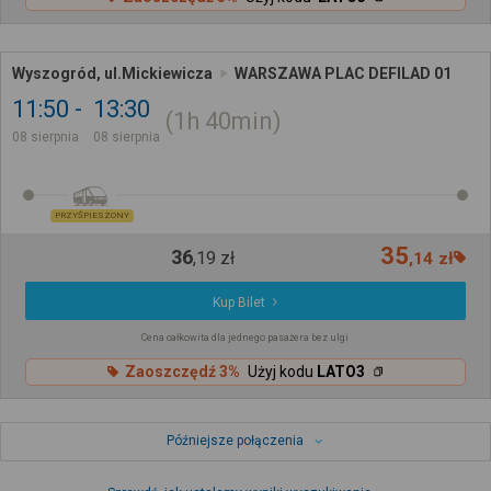
Wyszogród, ul.Mickiewicza
WARSZAWA PLAC DEFILAD 01
11:50
13:30
1h
40min
08 sierpnia
08 sierpnia
PRZYŚPIESZONY
35
36
,
19
zł
,
14
zł
Kup Bilet
Cena całkowita dla jednego pasażera bez ulgi
Zaoszczędź 3%
Użyj kodu
LATO3
Późniejsze połączenia