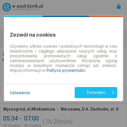
Rozkład Jazdy | Bilety
Bilety okresowe
Zezwól na cookies
Wyszogród
Warszawa
zmień kryteria
08.08.2026 | -- : --
Używamy plików cookies i podobnych technologii w celu
świadczenia i ciągłego ulepszania naszych usług oraz
Wyszogród → Warszawa
prezentowania promowanych usług zgodnie z
Rozkład jazdy i bilety
zainteresowaniami użytkowników. Wyrażoną zgodę
możesz w dowolnym momencie cofnąć lub zmienić.
Więcej informacji w
Polityce prywatności
.
Wcześniejsze połączenia
Ustawienia
Zezwalam
Wyszogród, ul.Mickiewicza
Warszawa, D.A. Zachodni, st. 0
05:34
07:00
1h
26min
08 sierpnia
08 sierpnia