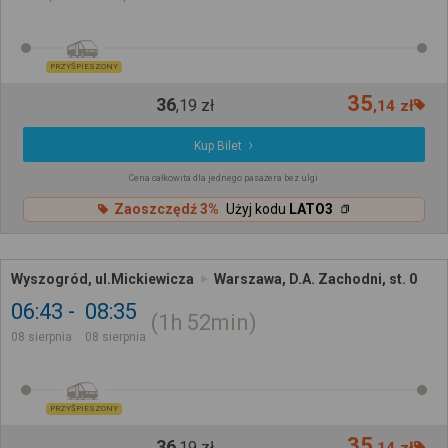
PRZYŚPIESZONY
35
36
,
19
zł
,
14
zł
Kup Bilet
Cena całkowita dla jednego pasażera bez ulgi
Zaoszczędź 3%
Użyj kodu
LATO3
Wyszogród, ul.Mickiewicza
Warszawa, D.A. Zachodni, st. 0
06:43
08:35
1h
52min
08 sierpnia
08 sierpnia
PRZYŚPIESZONY
35
36
,
19
zł