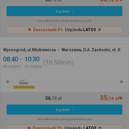
,
14
zł
Kup Bilet
Cena całkowita dla jednego pasażera bez ulgi
Zaoszczędź 3%
Użyj kodu
LATO3
Wyszogród, ul.Mickiewicza
Warszawa, D.A. Zachodni, st. 0
08:40
10:30
1h
50min
08 sierpnia
08 sierpnia
PRZYŚPIESZONY
35
36
,
19
zł
,
14
zł
Kup Bilet
Cena całkowita dla jednego pasażera bez ulgi
Zaoszczędź 3%
Użyj kodu
LATO3