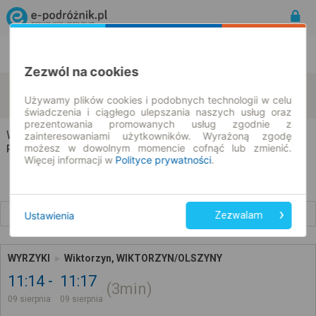
Rozkład Jazdy | Bilety
Bilety okresowe
Zezwól na cookies
Wyrzyki
Wiktorzyn
zmień kryteria
Używamy plików cookies i podobnych technologii w celu
09.08.2026 | -- : --
świadczenia i ciągłego ulepszania naszych usług oraz
prezentowania promowanych usług zgodnie z
Wyrzyki → Wiktorzyn
zainteresowaniami użytkowników. Wyrażoną zgodę
możesz w dowolnym momencie cofnąć lub zmienić.
Rozkład jazdy i bilety
Więcej informacji w
Polityce prywatności
.
Wcześniejsze połączenia
Ustawienia
Zezwalam
WYRZYKI
Wiktorzyn, WIKTORZYN/OLSZYNY
11:14
11:17
3min
09 sierpnia
09 sierpnia