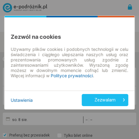
Rozkład Jazdy | Bilety
Bilety okresowe
Zezwól na cookies
zmień kryteria
Używamy plików cookies i podobnych technologii w celu
świadczenia i ciągłego ulepszania naszych usług oraz
prezentowania promowanych usług zgodnie z
w jedną stronę
w obie strony
zainteresowaniami użytkowników. Wyrażoną zgodę
możesz w dowolnym momencie cofnąć lub zmienić.
Więcej informacji w
Polityce prywatności
.
Z
DO
Ustawienia
Zezwalam
so. 8 sie.
-- : --
Preferuj bez przesiadek
Tylko bilet online