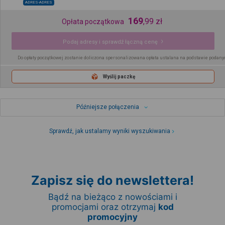
ADRES-ADRES
169
,
99
zł
Opłata początkowa
Podaj adresy i sprawdź łączną cenę
Do opłaty początkowej zostanie doliczona spersonalizowana opłata ustalana na podstawie podany
Wyślij paczkę
Późniejsze połączenia
Sprawdź, jak ustalamy wyniki wyszukiwania
Zapisz się do newslettera!
Bądź na bieżąco z nowościami i
promocjami oraz otrzymaj
kod
promocyjny