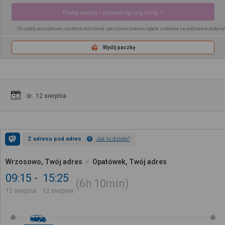
Podaj adresy i sprawdź łączną cenę
Do opłaty początkowej zostanie doliczona spersonalizowana opłata ustalana na podstawie podany
Wyślij paczkę
śr.. 12 sierpnia
Z adresu pod adres
Jak to działa?
Wrzosowo, Twój adres
Opatówek, Twój adres
09:15
15:25
6h
10min
12 sierpnia
12 sierpnia