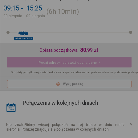
09:15
15:25
6h
10min
09 sierpnia
09 sierpnia
ADRES-ADRES
80
,
99
zł
Opłata początkowa
Podaj adresy i sprawdź łączną cenę
Do opłaty początkowej zostanie doliczona spersonalizowana opłata ustalana na podstawie podany
Wyślij paczkę
Połączenia w kolejnych dniach
Nie znaleźliśmy więcej połączeń na tej trasie w dniu niedz.. 9
sierpnia. Poniżej znajdują się połączenia w kolejnych dniach