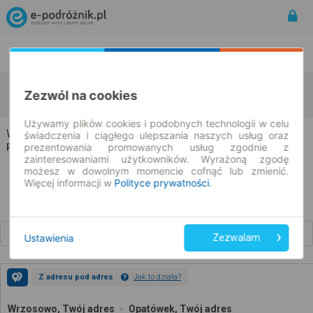
Rozkład Jazdy | Bilety
Bilety okresowe
Wrzosowo
Opatówek
Zezwól na cookies
zmień kryteria
09.08.2026 | -- : --
Używamy plików cookies i podobnych technologii w celu
Wrzosowo → Opatówek
świadczenia i ciągłego ulepszania naszych usług oraz
prezentowania promowanych usług zgodnie z
Rozkład jazdy i bilety
zainteresowaniami użytkowników. Wyrażoną zgodę
możesz w dowolnym momencie cofnąć lub zmienić.
Więcej informacji w
Polityce prywatności
.
Wcześniejsze połączenia
Ustawienia
Zezwalam
Z adresu pod adres
Jak to działa?
Wrzosowo, Twój adres
Opatówek, Twój adres