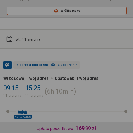
Wyślij paczkę
wt.. 11 sierpnia
Z adresu pod adres
Jak to działa?
Wrzosowo, Twój adres
Opatówek, Twój adres
09:15
15:25
6h
10min
11 sierpnia
11 sierpnia
ADRES-ADRES
169
,
99
zł
Opłata początkowa