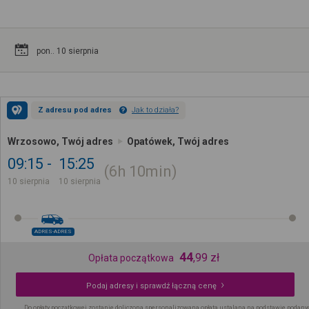
pon.. 10 sierpnia
Z adresu pod adres
Jak to działa?
Wrzosowo, Twój adres
Opatówek, Twój adres
09:15
15:25
6h
10min
10 sierpnia
10 sierpnia
ADRES-ADRES
44
,
99
zł
Opłata początkowa
Podaj adresy i sprawdź łączną cenę
Do opłaty początkowej zostanie doliczona spersonalizowana opłata ustalana na podstawie podany