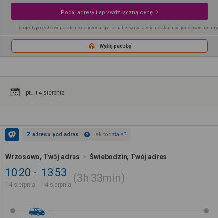
Podaj adresy i sprawdź łączną cenę
Do opłaty początkowej zostanie doliczona spersonalizowana opłata ustalana na podstawie podany
Wyślij paczkę
pt.. 14 sierpnia
Z adresu pod adres
Jak to działa?
Wrzosowo, Twój adres
Świebodzin, Twój adres
10:20
13:53
3h
33min
14 sierpnia
14 sierpnia