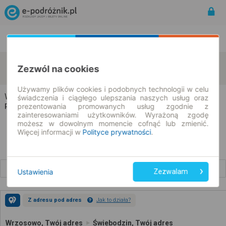
Rozkład Jazdy | Bilety
Bilety okresowe
Wrzosowo
Świebodzin
Zezwól na cookies
zmień kryteria
11.08.2026 | -- : --
Używamy plików cookies i podobnych technologii w celu
Wrzosowo → Świebodzin
świadczenia i ciągłego ulepszania naszych usług oraz
prezentowania promowanych usług zgodnie z
Rozkład jazdy i bilety
zainteresowaniami użytkowników. Wyrażoną zgodę
możesz w dowolnym momencie cofnąć lub zmienić.
Więcej informacji w
Polityce prywatności
.
Wcześniejsze połączenia
Ustawienia
Zezwalam
Z adresu pod adres
Jak to działa?
Wrzosowo, Twój adres
Świebodzin, Twój adres