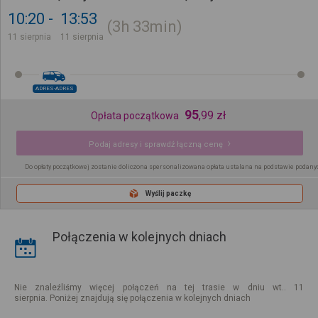
10:20
13:53
3h
33min
11 sierpnia
11 sierpnia
ADRES-ADRES
95
,
99
zł
Opłata początkowa
Podaj adresy i sprawdź łączną cenę
Do opłaty początkowej zostanie doliczona spersonalizowana opłata ustalana na podstawie podany
Wyślij paczkę
Połączenia w kolejnych dniach
Nie znaleźliśmy więcej połączeń na tej trasie w dniu wt.. 11
sierpnia. Poniżej znajdują się połączenia w kolejnych dniach