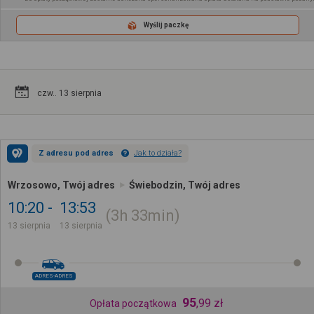
Wyślij paczkę
czw.. 13 sierpnia
Z adresu pod adres
Jak to działa?
Wrzosowo, Twój adres
Świebodzin, Twój adres
10:20
13:53
3h
33min
13 sierpnia
13 sierpnia
ADRES-ADRES
95
,
99
zł
Opłata początkowa