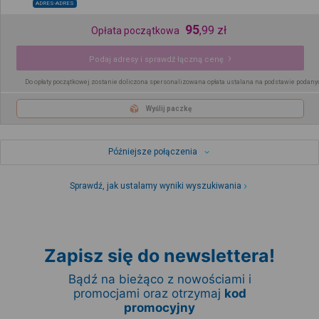
ADRES-ADRES
95
,
99
zł
Opłata początkowa
Podaj adresy i sprawdź łączną cenę
Do opłaty początkowej zostanie doliczona spersonalizowana opłata ustalana na podstawie podany
Wyślij paczkę
Późniejsze połączenia
Sprawdź, jak ustalamy wyniki wyszukiwania
Zapisz się do newslettera!
Bądź na bieżąco z nowościami i
promocjami oraz otrzymaj
kod
promocyjny