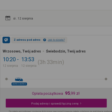
śr.. 12 sierpnia
Z adresu pod adres
Jak to działa?
Wrzosowo, Twój adres
Świebodzin, Twój adres
10:20
13:53
3h
33min
12 sierpnia
12 sierpnia
ADRES-ADRES
95
,
99
zł
Opłata początkowa
Podaj adresy i sprawdź łączną cenę
Do opłaty początkowej zostanie doliczona spersonalizowana opłata ustalana na podstawie podany