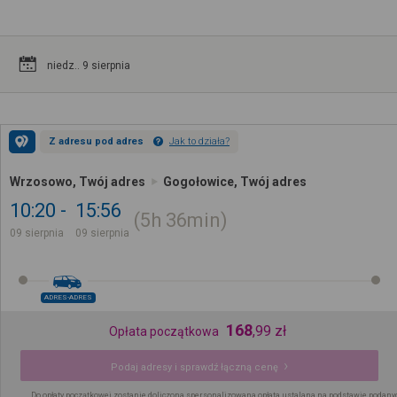
niedz.. 9 sierpnia
Z adresu pod adres
Jak to działa?
Wrzosowo, Twój adres
Gogołowice, Twój adres
10:20
15:56
5h
36min
09 sierpnia
09 sierpnia
ADRES-ADRES
168
,
99
zł
Opłata początkowa
Podaj adresy i sprawdź łączną cenę
Do opłaty początkowej zostanie doliczona spersonalizowana opłata ustalana na podstawie podany