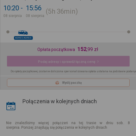
10:20
15:56
5h
36min
08 sierpnia
08 sierpnia
ADRES-ADRES
152
,
99
zł
Opłata początkowa
Podaj adresy i sprawdź łączną cenę
Do opłaty początkowej zostanie doliczona spersonalizowana opłata ustalana na podstawie podany
Wyślij paczkę
Połączenia w kolejnych dniach
Nie znaleźliśmy więcej połączeń na tej trasie w dniu sob.. 8
sierpnia. Poniżej znajdują się połączenia w kolejnych dniach