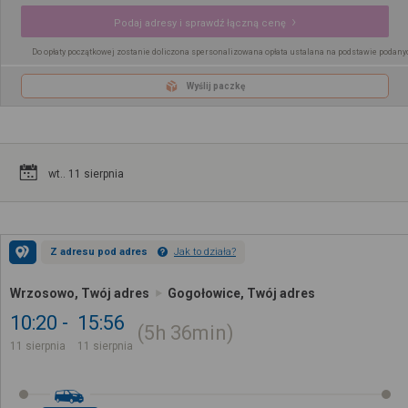
Podaj adresy i sprawdź łączną cenę
Do opłaty początkowej zostanie doliczona spersonalizowana opłata ustalana na podstawie podany
Wyślij paczkę
wt.. 11 sierpnia
Z adresu pod adres
Jak to działa?
Wrzosowo, Twój adres
Gogołowice, Twój adres
10:20
15:56
5h
36min
11 sierpnia
11 sierpnia