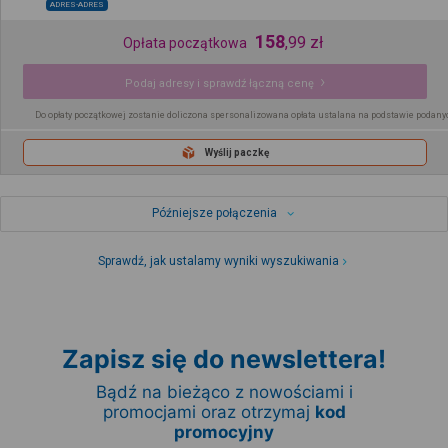
ADRES-ADRES
158
,
99
zł
Opłata początkowa
Podaj adresy i sprawdź łączną cenę
Do opłaty początkowej zostanie doliczona spersonalizowana opłata ustalana na podstawie podany
Wyślij paczkę
Późniejsze połączenia
Sprawdź, jak ustalamy wyniki wyszukiwania
Zapisz się do newslettera!
Bądź na bieżąco z nowościami i
promocjami oraz otrzymaj
kod
promocyjny