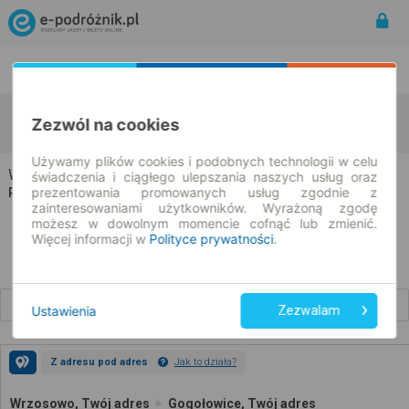
Rozkład Jazdy | Bilety
Bilety okresowe
Wrzosowo
Gogołowice
Zezwól na cookies
zmień kryteria
08.08.2026 | -- : --
Używamy plików cookies i podobnych technologii w celu
Wrzosowo → Gogołowice
świadczenia i ciągłego ulepszania naszych usług oraz
prezentowania promowanych usług zgodnie z
Rozkład jazdy i bilety
zainteresowaniami użytkowników. Wyrażoną zgodę
możesz w dowolnym momencie cofnąć lub zmienić.
Więcej informacji w
Polityce prywatności
.
Wcześniejsze połączenia
Ustawienia
Zezwalam
Z adresu pod adres
Jak to działa?
Wrzosowo, Twój adres
Gogołowice, Twój adres